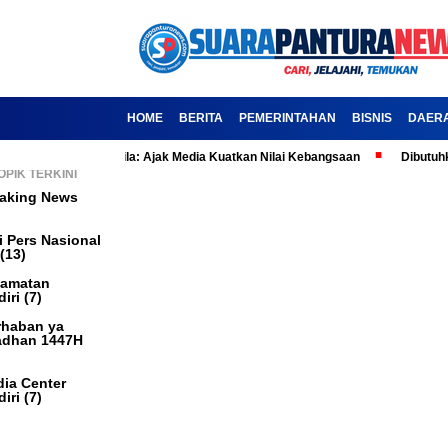
HOME
BERITA
PEMERINTAHAN
BISNIS
DAER
ari Lahir Pancasila: Ajak Media Kuatkan Nilai Kebangsaan
Dibutuhkan 
OPIK TERKINI
aking News
i Pers Nasional
(13)
camatan
iri
(7)
haban ya
dhan 1447H
ia Center
iri
(7)