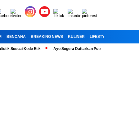
M
BENCANA
BREAKING NEWS
KULINER
LIFESTYLE
RELIGI
OL
ik Sesuai Kode Etik
Ayo Segera Daftarkan Putra Putri Anda” Telah Dib