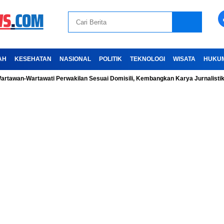
AH
KESEHATAN
NASIONAL
POLITIK
TEKNOLOGI
WISATA
HUKU
awan-Wartawati Perwakilan Sesuai Domisili, Kembangkan Karya Jurnalistik Se