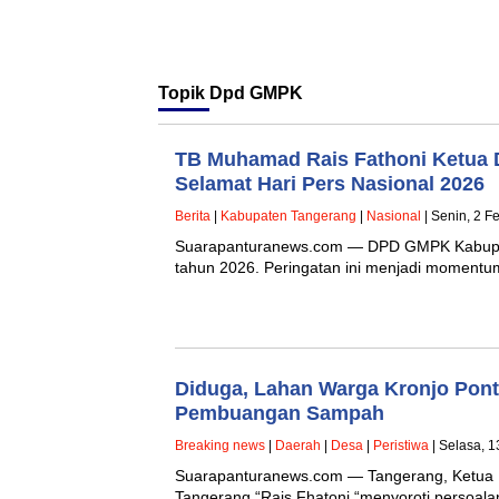
Topik
Dpd GMPK
TB Muhamad Rais Fathoni Ketua
Selamat Hari Pers Nasional 2026
Berita
|
Kabupaten Tangerang
|
Nasional
| Senin, 2 F
Suarapanturanews.com — DPD GMPK Kabupat
tahun 2026. Peringatan ini menjadi momentum
Diduga, Lahan Warga Kronjo Pont
Pembuangan Sampah
Breaking news
|
Daerah
|
Desa
|
Peristiwa
| Selasa, 1
Suarapanturanews.com — Tangerang, Ketua 
Tangerang “Rais Fhatoni “menyoroti persoal