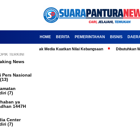
HOME
BERITA
PEMERINTAHAN
BISNIS
DAER
ahir Pancasila: Ajak Media Kuatkan Nilai Kebangsaan
Dibutuhkan Wart
OPIK TERKINI
aking News
i Pers Nasional
(13)
camatan
iri
(7)
haban ya
dhan 1447H
ia Center
iri
(7)