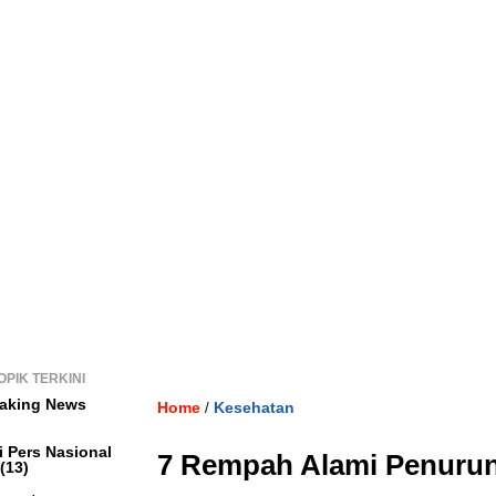
OPIK TERKINI
aking News
Home
Kesehatan
/
i Pers Nasional
7 Rempah Alami Penurun
(13)