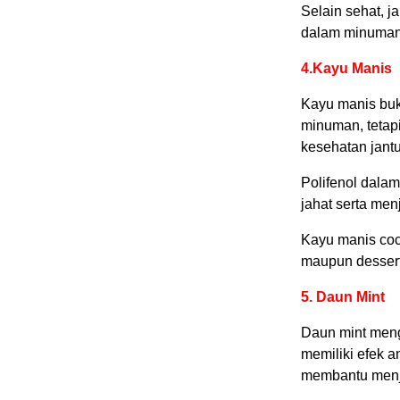
Selain sehat, 
dalam minuman 
4.Kayu Manis
Kayu manis bu
minuman, tetapi
kesehatan jant
Polifenol dala
jahat serta men
Kayu manis coc
maupun dessert
5. Daun Mint
Daun mint meng
memiliki efek a
membantu menjag