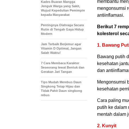
membantu menja
Kades Buaran Mangga
Jenguk Warga yang Sakit,
mengonsumsi r
Wujud Kepedulian Pemimpin
antiinflamasi.
kepada Masyarakat
Pentingnya Olahraga Secara
Berikut 7 rem
Rutin di Tengah Gaya Hidup
kolesterol sec
Modern
Jam Terbaik Berjemur agar
1. Bawang Put
Vitamin D Optimal, Jangan
Salah Waktu!
Bawang putih d
kesehatan jantu
7 Cara Membaca Karakter
Seseorang lewat Bentuk dan
dan antiinflam
Gerakan Jari Tangan
Mengonsumsi ba
Tips Mudah Merebus Daun
Singkong Tetap Hijau dan
kesehatan pemb
Tidak Pahit Daun singkong
rebus
Cara paling m
putih ke dalam 
mentah dalam j
2. Kunyit