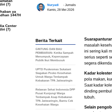
camatan
iri
(7)
Nuryadi
- Jurnalis
Kamis, 28 Mei 2026
haban ya
dhan 1447H
ia Center
iri
(7)
Suarapanturan
Berita Terkait
masalah keseha
GINTUNG DAN BAU
ini sering kali
PEMBIARAN: Ketika Sampah
Menumpuk, Kepercayaan
serius seperti 
Publik Ikut Membusuk
segera dikendal
UPTD Puskesmas Sukatani
Kadar kolester
Siagakan Posko Kesehatan
Untuk Warga Terdampak
pola makan, kur
Kebakaran TPA Jatiwaringin
Saat kadar kole
Relawan Sehat Indonesia DPP
dinding pembul
Pusat Kunjungi Warga
tubuh.
Terdampak Asap Kebakaran
TPA Jatiwaringin, Bantu Cek
Kesehatan Warga
Selain pengob