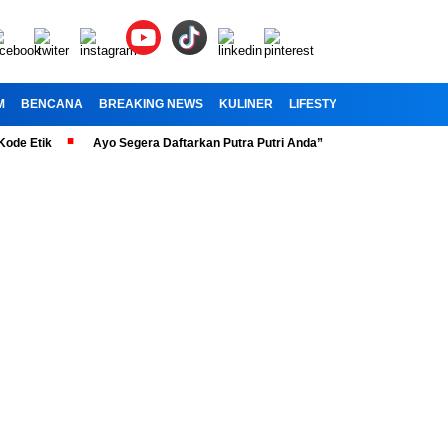
M
BENCANA
BREAKING NEWS
KULINER
LIFESTYLE
RELIGI
OL
ik
Ayo Segera Daftarkan Putra Putri Anda” Telah Dibuka Penerimaan Pe