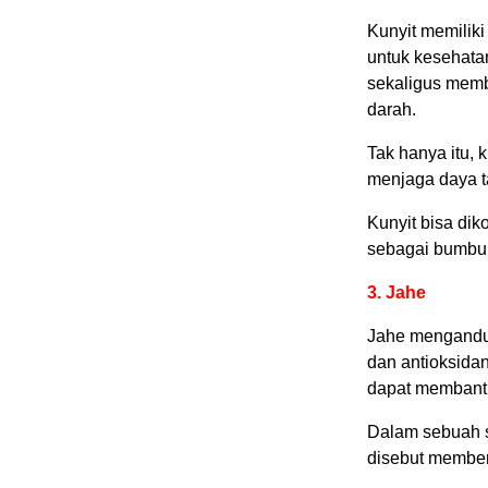
Kunyit memilik
untuk kesehata
sekaligus memb
darah.
Tak hanya itu, 
menjaga daya t
Kunyit bisa dik
sebagai bumbu 
3. Jahe
Jahe mengandung
dan antioksida
dapat membantu
Dalam sebuah st
disebut memberi