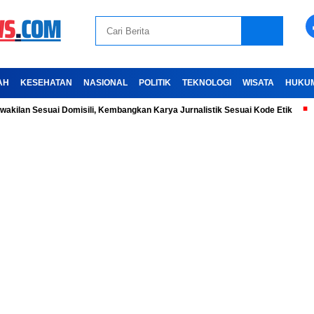
AH
KESEHATAN
NASIONAL
POLITIK
TEKNOLOGI
WISATA
HUKU
Sesuai Domisili, Kembangkan Karya Jurnalistik Sesuai Kode Etik
Ayo S