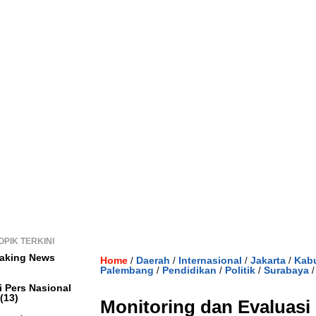
OPIK TERKINI
aking News
Home
Daerah
Internasional
Jakarta
Kab
/
/
/
/
Palembang
Pendidikan
Politik
Surabaya
/
/
/
i Pers Nasional
(13)
Monitoring dan Evaluasi