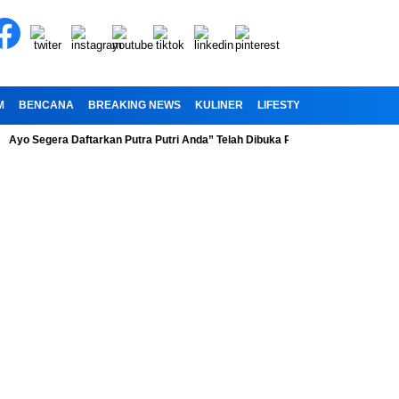
M
BENCANA
BREAKING NEWS
KULINER
LIFESTYLE
RELIGI
OL
egera Daftarkan Putra Putri Anda” Telah Dibuka Penerimaan Peserta Didik B