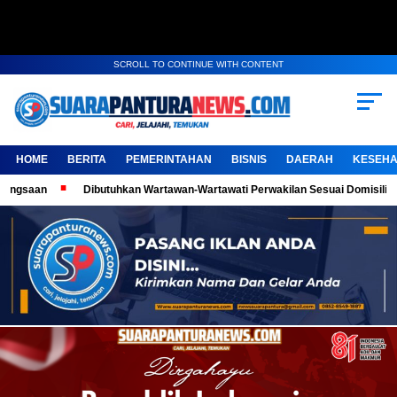
SCROLL TO CONTINUE WITH CONTENT
HOME
BERITA
PEMERINTAHAN
BISNIS
DAERAH
KESEHA
Dibutuhkan Wartawan-Wartawati Perwakilan Sesuai Domisili, Kembangkan Ka