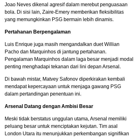
Joao Neves dikenal agresif dalam merebut penguasaan
bola. Di sisi lain, Zaire-Emery memberikan fleksibilitas
yang memungkinkan PSG bermain lebih dinamis.
Pertahanan Berpengalaman
Luis Enrique juga masih mengandalkan duet Willian
Pacho dan Marquinhos di jantung pertahanan.
Pengalaman Marquinhos dalam laga besar menjadi modal
penting menghadapi tekanan dari lini depan Arsenal.
Di bawah mistar, Matvey Safonov diperkirakan kembali
mendapat kepercayaan untuk menjaga gawang PSG
dalam pertandingan penentuan ini.
Arsenal Datang dengan Ambisi Besar
Meski tidak berstatus unggulan utama, Arsenal memiliki
peluang besar untuk menciptakan kejutan. Tim asal
London Utara itu menunjukkan perkembangan signifikan