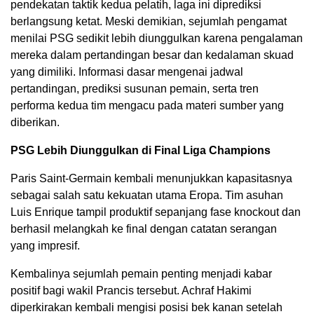
pendekatan taktik kedua pelatih, laga ini diprediksi
berlangsung ketat. Meski demikian, sejumlah pengamat
menilai PSG sedikit lebih diunggulkan karena pengalaman
mereka dalam pertandingan besar dan kedalaman skuad
yang dimiliki. Informasi dasar mengenai jadwal
pertandingan, prediksi susunan pemain, serta tren
performa kedua tim mengacu pada materi sumber yang
diberikan.
PSG Lebih Diunggulkan di Final Liga Champions
Paris Saint-Germain kembali menunjukkan kapasitasnya
sebagai salah satu kekuatan utama Eropa. Tim asuhan
Luis Enrique tampil produktif sepanjang fase knockout dan
berhasil melangkah ke final dengan catatan serangan
yang impresif.
Kembalinya sejumlah pemain penting menjadi kabar
positif bagi wakil Prancis tersebut. Achraf Hakimi
diperkirakan kembali mengisi posisi bek kanan setelah