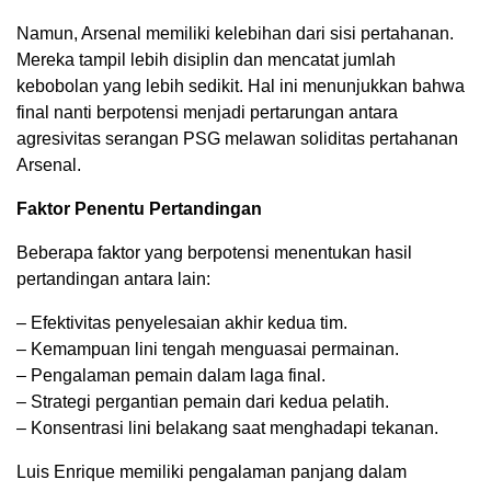
Namun, Arsenal memiliki kelebihan dari sisi pertahanan.
Mereka tampil lebih disiplin dan mencatat jumlah
kebobolan yang lebih sedikit. Hal ini menunjukkan bahwa
final nanti berpotensi menjadi pertarungan antara
agresivitas serangan PSG melawan soliditas pertahanan
Arsenal.
Faktor Penentu Pertandingan
Beberapa faktor yang berpotensi menentukan hasil
pertandingan antara lain:
– Efektivitas penyelesaian akhir kedua tim.
– Kemampuan lini tengah menguasai permainan.
– Pengalaman pemain dalam laga final.
– Strategi pergantian pemain dari kedua pelatih.
– Konsentrasi lini belakang saat menghadapi tekanan.
Luis Enrique memiliki pengalaman panjang dalam