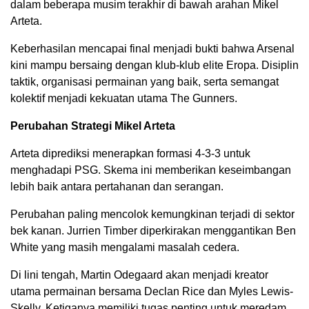
dalam beberapa musim terakhir di bawah arahan Mikel
Arteta.
Keberhasilan mencapai final menjadi bukti bahwa Arsenal
kini mampu bersaing dengan klub-klub elite Eropa. Disiplin
taktik, organisasi permainan yang baik, serta semangat
kolektif menjadi kekuatan utama The Gunners.
Perubahan Strategi Mikel Arteta
Arteta diprediksi menerapkan formasi 4-3-3 untuk
menghadapi PSG. Skema ini memberikan keseimbangan
lebih baik antara pertahanan dan serangan.
Perubahan paling mencolok kemungkinan terjadi di sektor
bek kanan. Jurrien Timber diperkirakan menggantikan Ben
White yang masih mengalami masalah cedera.
Di lini tengah, Martin Odegaard akan menjadi kreator
utama permainan bersama Declan Rice dan Myles Lewis-
Skelly. Ketiganya memiliki tugas penting untuk meredam