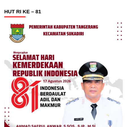
HUT RI KE – 81