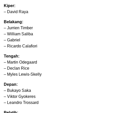
Kiper:
– David Raya
Belakang:
– Jurrien Timber
– William Saliba
– Gabriel
– Ricardo Calafiori
Tengah:
– Martin Odegaard
– Declan Rice
– Myles Lewis-Skelly
Depan:
– Bukayo Saka
– Viktor Gyokeres
– Leandro Trossard
Pelatih: