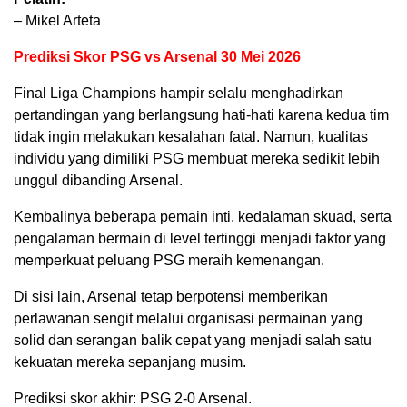
– Mikel Arteta
Prediksi Skor PSG vs Arsenal 30 Mei 2026
Final Liga Champions hampir selalu menghadirkan
pertandingan yang berlangsung hati-hati karena kedua tim
tidak ingin melakukan kesalahan fatal. Namun, kualitas
individu yang dimiliki PSG membuat mereka sedikit lebih
unggul dibanding Arsenal.
Kembalinya beberapa pemain inti, kedalaman skuad, serta
pengalaman bermain di level tertinggi menjadi faktor yang
memperkuat peluang PSG meraih kemenangan.
Di sisi lain, Arsenal tetap berpotensi memberikan
perlawanan sengit melalui organisasi permainan yang
solid dan serangan balik cepat yang menjadi salah satu
kekuatan mereka sepanjang musim.
Prediksi skor akhir: PSG 2-0 Arsenal.