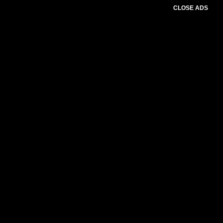
CLOSE ADS