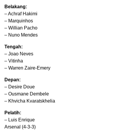
Belakang:
– Achraf Hakimi
– Marquinhos
– Willian Pacho
– Nuno Mendes
Tengah:
– Joao Neves
– Vitinha
– Warren Zaire-Emery
Depan:
– Desire Doue
– Ousmane Dembele
– Khvicha Kvaratskhelia
Pelatih:
– Luis Enrique
Arsenal (4-3-3)