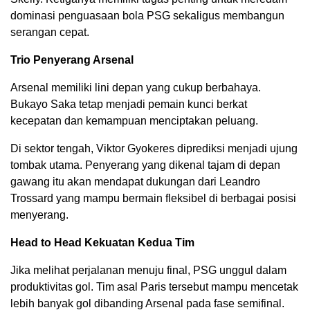
dominasi penguasaan bola PSG sekaligus membangun
serangan cepat.
Trio Penyerang Arsenal
Arsenal memiliki lini depan yang cukup berbahaya.
Bukayo Saka tetap menjadi pemain kunci berkat
kecepatan dan kemampuan menciptakan peluang.
Di sektor tengah, Viktor Gyokeres diprediksi menjadi ujung
tombak utama. Penyerang yang dikenal tajam di depan
gawang itu akan mendapat dukungan dari Leandro
Trossard yang mampu bermain fleksibel di berbagai posisi
menyerang.
Head to Head Kekuatan Kedua Tim
Jika melihat perjalanan menuju final, PSG unggul dalam
produktivitas gol. Tim asal Paris tersebut mampu mencetak
lebih banyak gol dibanding Arsenal pada fase semifinal.