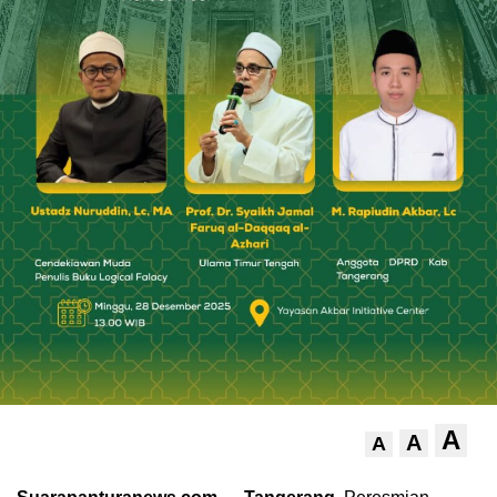
A
A
A