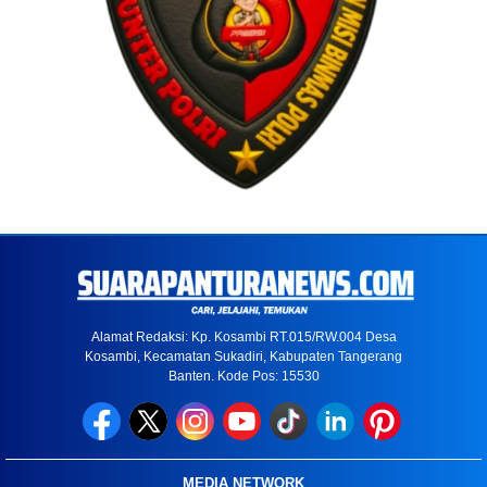
Alamat Redaksi: Kp. Kosambi RT.015/RW.004 Desa
Kosambi, Kecamatan Sukadiri, Kabupaten Tangerang
Banten. Kode Pos: 15530
MEDIA NETWORK