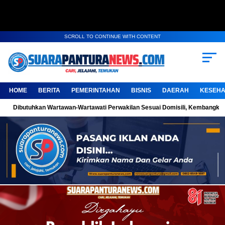
SCROLL TO CONTINUE WITH CONTENT
HOME
BERITA
PEMERINTAHAN
BISNIS
DAERAH
KESEHA
an Wartawan-Wartawati Perwakilan Sesuai Domisili, Kembangkan Karya Jurnal