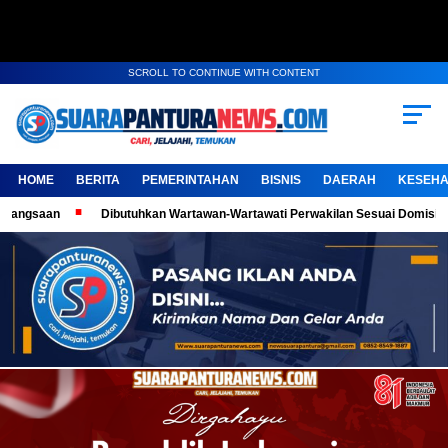
SCROLL TO CONTINUE WITH CONTENT
HOME
BERITA
PEMERINTAHAN
BISNIS
DAERAH
KESEHA
Dibutuhkan Wartawan-Wartawati Perwakilan Sesuai Domisili, Kembangkan K