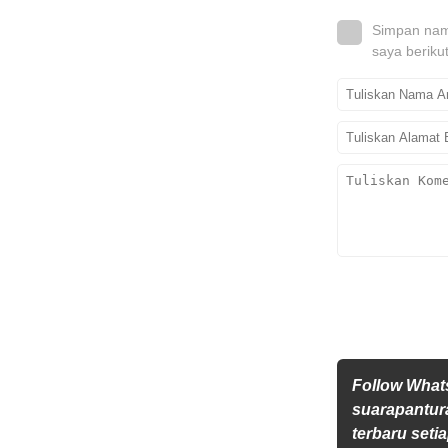
Simpan nama
saya beriku
Follow Wha
suarapantur
terbaru setia