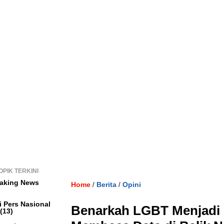
OPIK TERKINI
aking News
Home
Berita
Opini
/
/
i Pers Nasional
Benarkah LGBT Menjadi 
(13)