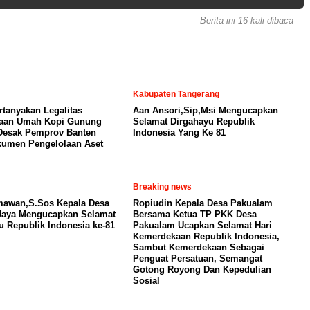
Berita ini 16 kali dibaca
Kabupaten Tangerang
tanyakan Legalitas
Aan Ansori,Sip,Msi Mengucapkan
laan Umah Kopi Gunung
Selamat Dirgahayu Republik
Desak Pemprov Banten
Indonesia Yang Ke 81
umen Pengelolaan Aset
Breaking news
mawan,S.Sos Kepala Desa
Ropiudin Kepala Desa Pakualam
Jaya Mengucapkan Selamat
Bersama Ketua TP PKK Desa
u Republik Indonesia ke-81
Pakualam Ucapkan Selamat Hari
Kemerdekaan Republik Indonesia,
Sambut Kemerdekaan Sebagai
Penguat Persatuan, Semangat
Gotong Royong Dan Kepedulian
Sosial