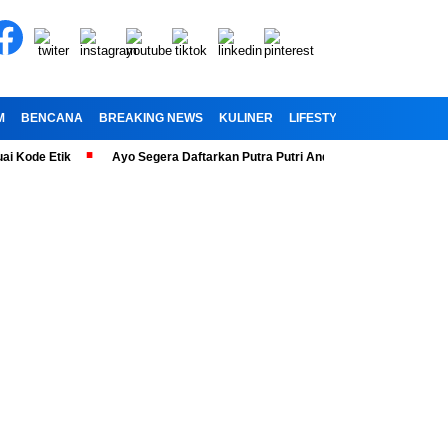
M
BENCANA
BREAKING NEWS
KULINER
LIFESTYLE
RELIGI
OL
 Etik
Ayo Segera Daftarkan Putra Putri Anda” Telah Dibuka Penerimaan