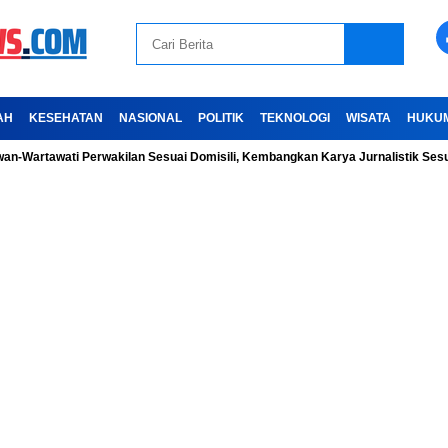
AH
KESEHATAN
NASIONAL
POLITIK
TEKNOLOGI
WISATA
HUKU
awati Perwakilan Sesuai Domisili, Kembangkan Karya Jurnalistik Sesuai Kode