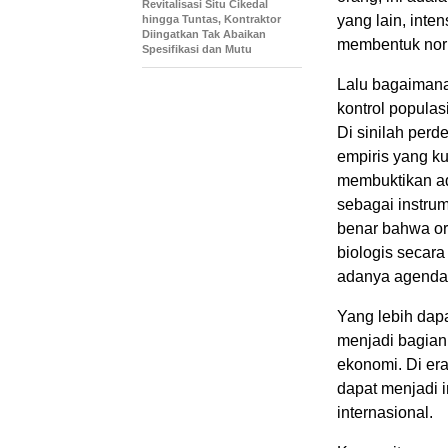
Revitalisasi Situ Cikedal
yang lain, inte
hingga Tuntas, Kontraktor
Diingatkan Tak Abaikan
membentuk norm
Spesifikasi dan Mutu
Lalu bagaimana
kontrol populas
Di sinilah per
empiris yang ku
membuktikan a
sebagai instru
benar bahwa or
biologis secara 
adanya agenda 
Yang lebih dap
menjadi bagian 
ekonomi. Di era
dapat menjadi i
internasional.