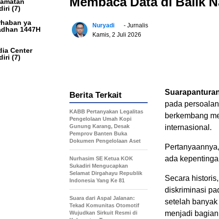
Membaca Data di Balik N
camatan
iri
(7)
haban ya
Nuryadi
- Jurnalis
dhan 1447H
Kamis, 2 Juli 2026
ia Center
iri
(7)
Suarapantur
Berita Terkait
pada persoalan 
KABB Pertanyakan Legalitas
berkembang menj
Pengelolaan Umah Kopi
Gunung Karang, Desak
internasional.
Pemprov Banten Buka
Dokumen Pengelolaan Aset
Pertanyaannya,
ada kepentingan
Nurhasim SE Ketua KOK
Sukadiri Mengucapkan
Selamat Dirgahayu Republik
Secara histori
Indonesia Yang Ke 81
diskriminasi p
Suara dari Aspal Jalanan:
setelah banyak 
Tekad Komunitas Otomotif
menjadi bagian d
Wujudkan Sirkuit Resmi di