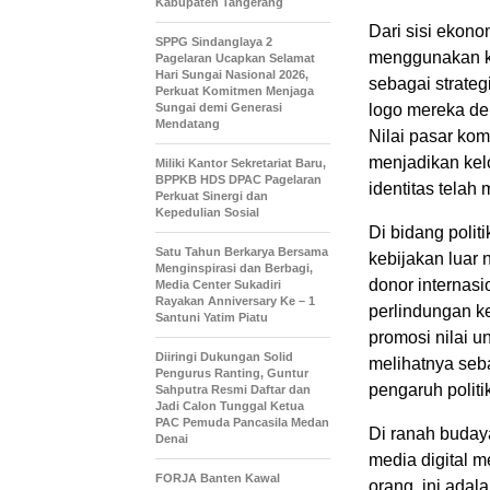
Kabupaten Tangerang
Dari sisi ekon
SPPG Sindanglaya 2
menggunakan ka
Pagelaran Ucapkan Selamat
Hari Sungai Nasional 2026,
sebagai strate
Perkuat Komitmen Menjaga
Sungai demi Generasi
logo mereka de
Mendatang
Nilai pasar kom
menjadikan kel
Miliki Kantor Sekretariat Baru,
BPPKB HDS DPAC Pagelaran
identitas telah
Perkuat Sinergi dan
Kepedulian Sosial
Di bidang poli
Satu Tahun Berkarya Bersama
kebijakan luar
Menginspirasi dan Berbagi,
donor internas
Media Center Sukadiri
Rayakan Anniversary Ke – 1
perlindungan k
Santuni Yatim Piatu
promosi nilai u
Diiringi Dukungan Solid
melihatnya seba
Pengurus Ranting, Guntur
pengaruh politi
Sahputra Resmi Daftar dan
Jadi Calon Tunggal Ketua
PAC Pemuda Pancasila Medan
Di ranah budaya
Denai
media digital 
FORJA Banten Kawal
orang, ini ada