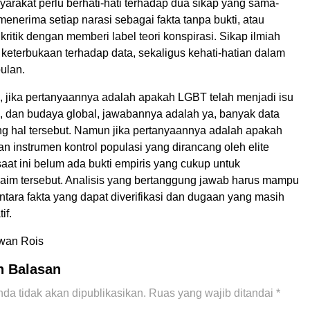
yarakat perlu berhati-hati terhadap dua sikap yang sama-
enerima setiap narasi sebagai fakta tanpa bukti, atau
kritik dengan memberi label teori konspirasi. Sikap ilmiah
 keterbukaan terhadap data, sekaligus kehati-hatian dalam
ulan.
 jika pertanyaannya adalah apakah LGBT telah menjadi isu
i, dan budaya global, jawabannya adalah ya, banyak data
 hal tersebut. Namun jika pertanyaannya adalah apakah
 instrumen kontrol populasi yang dirancang oleh elite
saat ini belum ada bukti empiris yang cukup untuk
aim tersebut. Analisis yang bertanggung jawab harus mampu
ara fakta yang dapat diverifikasi dan dugaan yang masih
if.
wan Rois
n Balasan
da tidak akan dipublikasikan.
Ruas yang wajib ditandai
*