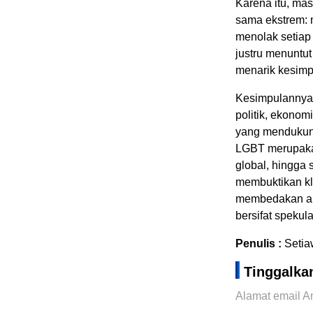
Karena itu, mas
sama ekstrem: m
menolak setiap 
justru menuntut
menarik kesimp
Kesimpulannya,
politik, ekonom
yang mendukung
LGBT merupakan
global, hingga 
membuktikan kl
membedakan ant
bersifat spekulat
Penulis :
Setia
Tinggalka
Alamat email An