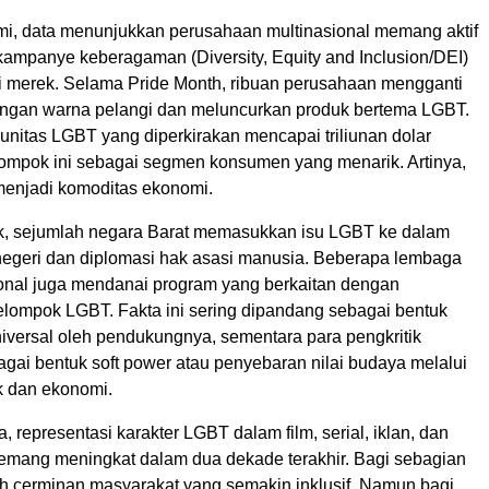
omi, data menunjukkan perusahaan multinasional memang aktif
mpanye keberagaman (Diversity, Equity and Inclusion/DEI)
gi merek. Selama Pride Month, ribuan perusahaan mengganti
ngan warna pelangi dan meluncurkan produk bertema LGBT.
unitas LGBT yang diperkirakan mencapai triliunan dolar
ompok ini sebagai segmen konsumen yang menarik. Artinya,
 menjadi komoditas ekonomi.
tik, sejumlah negara Barat memasukkan isu LGBT ke dalam
 negeri dan diplomasi hak asasi manusia. Beberapa lembaga
ional juga mendanai program yang berkaitan dengan
elompok LGBT. Fakta ini sering dipandang sebagai bentuk
niversal oleh pendukungnya, sementara para pengkritik
gai bentuk soft power atau penyebaran nilai budaya melalui
k dan ekonomi.
, representasi karakter LGBT dalam film, serial, iklan, dan
memang meningkat dalam dua dekade terakhir. Bagi sebagian
lah cerminan masyarakat yang semakin inklusif. Namun bagi