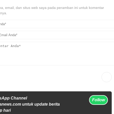
, email, dan situs web saya pada peramban ini untuk komentar
tnya.
tsApp Channel
Follow
anews.com untuk update berita
p hari