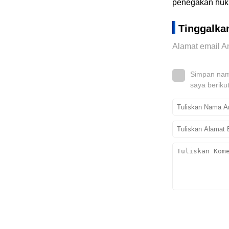
penegakan hukum
Tinggalka
Alamat email An
Simpan nama
saya beriku