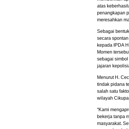
atas keberhasi
penangkapan p
meresahkan ma
Sebagai bentuk
secara spontan
kepada IPDA H.
Momen tersebut
sebagai simbol
jajaran kepolisi
Menurut H. Cec
tindak pidana 
salah satu fakt
wilayah Cikupa
“Kami mengapre
bekerja tanpa
masyarakat. S