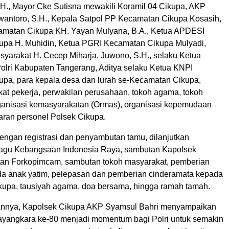
M.H., Mayor Cke Sutisna mewakili Koramil 04 Cikupa, AKP
wantoro, S.H., Kepala Satpol PP Kecamatan Cikupa Kosasih,
amatan Cikupa KH. Yayan Mulyana, B.A., Ketua APDESI
pa H. Muhidin, Ketua PGRI Kecamatan Cikupa Mulyadi,
asyarakat H. Cecep Miharja, Juwono, S.H., selaku Ketua
olri Kabupaten Tangerang, Aditya selaku Ketua KNPI
pa, para kepala desa dan lurah se-Kecamatan Cikupa,
kat pekerja, perwakilan perusahaan, tokoh agama, tokoh
ganisasi kemasyarakatan (Ormas), organisasi kepemudaan
jaran personel Polsek Cikupa.
engan registrasi dan penyambutan tamu, dilanjutkan
agu Kebangsaan Indonesia Raya, sambutan Kapolsek
an Forkopimcam, sambutan tokoh masyarakat, pemberian
a anak yatim, pelepasan dan pemberian cinderamata kepada
upa, tausiyah agama, doa bersama, hingga ramah tamah.
nnya, Kapolsek Cikupa AKP Syamsul Bahri menyampaikan
yangkara ke-80 menjadi momentum bagi Polri untuk semakin