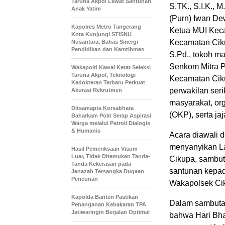
Taruna Akpol Lewat Santunan
S.TK., S.I.K., 
Anak Yatim
(Purn) Iwan De
Kapolres Metro Tangerang
Ketua MUI Kec
Kota Kunjungi STISNU
Kecamatan Ciku
Nusantara, Bahas Sinergi
Pendidikan dan Kamtibmas
S.Pd., tokoh m
Senkom Mitra P
Wakapolri Kawal Ketat Seleksi
Taruna Akpol, Teknologi
Kecamatan Ciku
Kedokteran Terbaru Perkuat
perwakilan seri
Akurasi Rekrutmen
masyarakat, or
Ditsamapta Korsabhara
(OKP), serta ja
Baharkam Polri Serap Aspirasi
Warga melalui Patroli Dialogis
& Humanis
Acara diawali d
menyanyikan L
Hasil Pemeriksaan Visum
Luar, Tidak Ditemukan Tanda-
Cikupa, sambut
Tanda Kekerasan pada
santunan kepad
Jenazah Tersangka Dugaan
Pencurian
Wakapolsek Cik
Kapolda Banten Pastikan
Dalam sambuta
Penanganan Kebakaran TPA
Jatiwaringin Berjalan Optimal
bahwa Hari Bha