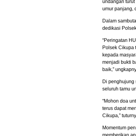
undangan turut
umur panjang, 
Dalam sambutan
dedikasi Polse
“Peringatan HU
Polsek Cikupa 
kepada masyara
menjadi bukti b
baik,” ungkapn
Di penghujung
seluruh tamu u
“Mohon doa unt
terus dapat men
Cikupa,” tuturn
Momentum penuh
memberikan apr