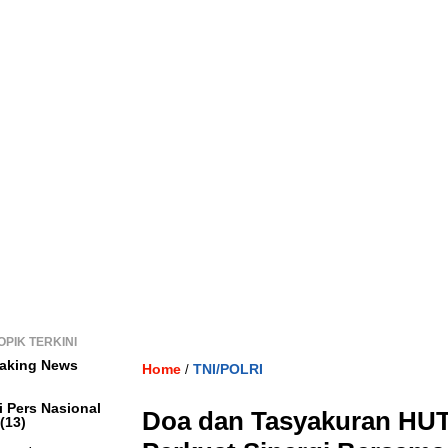
OPIK TERKINI
aking News
Home
TNI/POLRI
/
i Pers Nasional
Doa dan Tasyakuran HUT
(13)