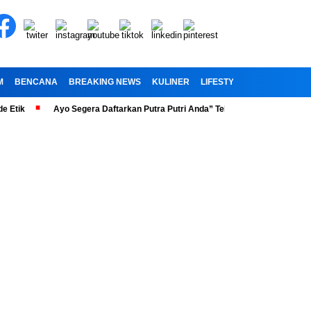
M
BENCANA
BREAKING NEWS
KULINER
LIFESTYLE
RELIGI
OL
Ayo Segera Daftarkan Putra Putri Anda” Telah Dibuka Penerimaan Peser