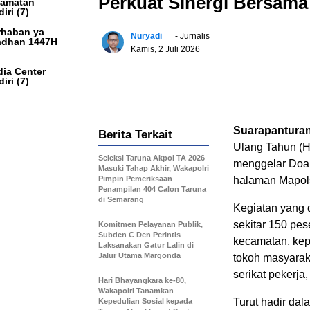
Perkuat Sinergi Bersam
camatan
iri
(7)
haban ya
Nuryadi
- Jurnalis
dhan 1447H
Kamis, 2 Juli 2026
ia Center
iri
(7)
Suarapantura
Berita Terkait
Ulang Tahun (H
Seleksi Taruna Akpol TA 2026
menggelar Doa 
Masuki Tahap Akhir, Wakapolri
Pimpin Pemeriksaan
halaman Mapols
Penampilan 404 Calon Taruna
di Semarang
Kegiatan yang d
sekitar 150 pes
Komitmen Pelayanan Publik,
Subden C Den Perintis
kecamatan, kep
Laksanakan Gatur Lalin di
Jalur Utama Margonda
tokoh masyarak
serikat pekerja
Hari Bhayangkara ke-80,
Wakapolri Tanamkan
Turut hadir da
Kepedulian Sosial kepada