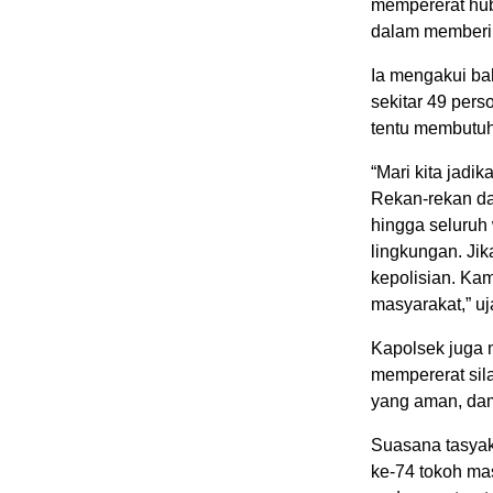
mempererat hu
dalam memberik
Ia mengakui ba
sekitar 49 per
tentu membutuh
“Mari kita jadi
Rekan-rekan da
hingga seluruh w
lingkungan. Ji
kepolisian. Ka
masyarakat,” u
Kapolsek juga 
mempererat sil
yang aman, dam
Suasana tasyak
ke-74 tokoh ma