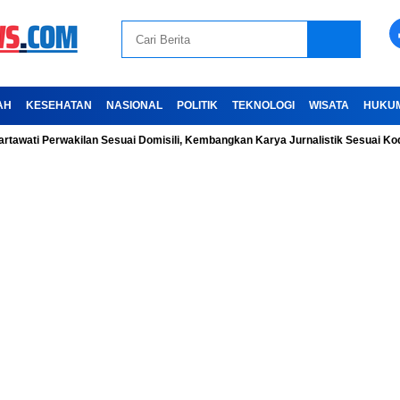
AH
KESEHATAN
NASIONAL
POLITIK
TEKNOLOGI
WISATA
HUKU
Perwakilan Sesuai Domisili, Kembangkan Karya Jurnalistik Sesuai Kode Etik