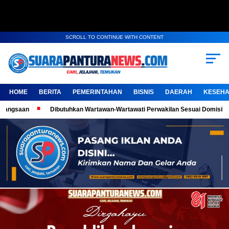
SCROLL TO CONTINUE WITH CONTENT
HOME
BERITA
PEMERINTAHAN
BISNIS
DAERAH
KESEHA
Dibutuhkan Wartawan-Wartawati Perwakilan Sesuai Domisili, Kembangkan K