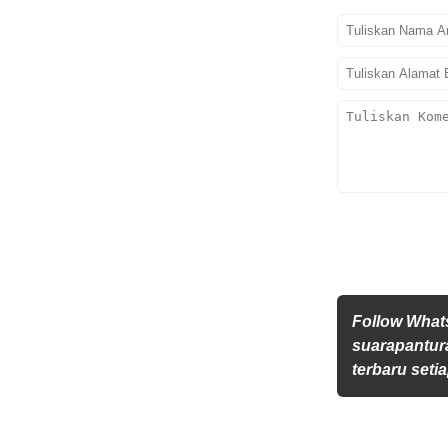
Follow Wha
suarapantur
terbaru setia