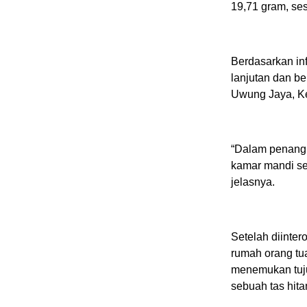
19,71 gram, ses
Berdasarkan inf
lanjutan dan b
Uwung Jaya, K
“Dalam penangk
kamar mandi se
jelasnya.
Setelah diinte
rumah orang t
menemukan tuju
sebuah tas hit