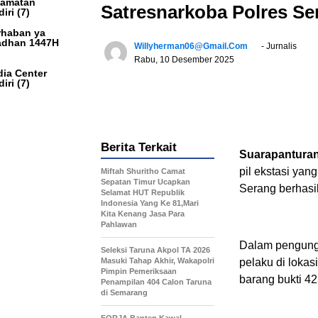
camatan
Satresnarkoba Polres Se
iri
(7)
haban ya
dhan 1447H
Willyherman06@gmail.com
- Jurnalis
Rabu, 10 Desember 2025
ia Center
iri
(7)
Berita Terkait
Suarapantur
pil ekstasi yan
Miftah Shuritho Camat
Sepatan Timur Ucapkan
Serang berhasi
Selamat HUT Republik
Indonesia Yang Ke 81,Mari
Kita Kenang Jasa Para
Pahlawan
Dalam pengungk
Seleksi Taruna Akpol TA 2026
Masuki Tahap Akhir, Wakapolri
pelaku di loka
Pimpin Pemeriksaan
barang bukti 42
Penampilan 404 Calon Taruna
di Semarang