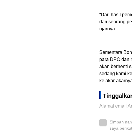
“Dari hasil pem
dari seorang pe
ujarnya.
Sementara Bon
para DPO dan m
akan berhenti s
sedang kami ke
ke akar-akarny
Tinggalka
Alamat email An
Simpan nama
saya beriku