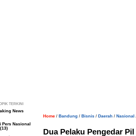
OPIK TERKINI
aking News
Home
Bandung
Bisnis
Daerah
Nasional
/
/
/
/
i Pers Nasional
(13)
Dua Pelaku Pengedar Pil