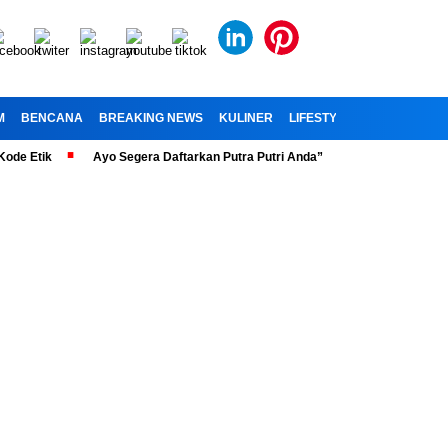
M
BENCANA
BREAKING NEWS
KULINER
LIFESTYLE
RELIGI
OL
ik
Ayo Segera Daftarkan Putra Putri Anda” Telah Dibuka Penerimaan Pe