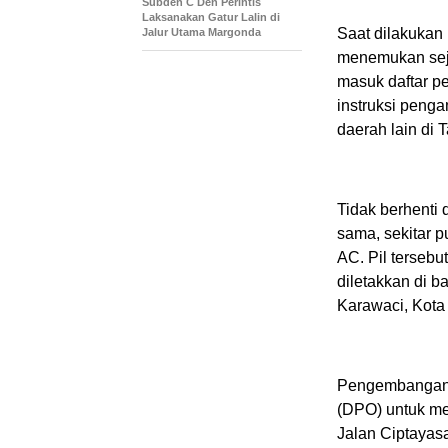
Subden C Den Perintis
Laksanakan Gatur Lalin di
Saat dilakukan
Jalur Utama Margonda
menemukan seju
masuk daftar p
instruksi penga
daerah lain di 
Tidak berhenti 
sama, sekitar p
AC. Pil terseb
diletakkan di b
Karawaci, Kota
Pengembangan b
(DPO) untuk me
Jalan Ciptayas