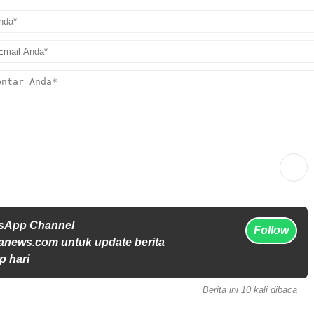
tsApp Channel
Follow
anews.com untuk update berita
p hari
Berita ini 10 kali dibaca