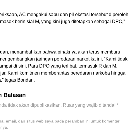
eriksaan, AC mengakui sabu dan pil ekstasi tersebut diperoleh
masok berinisial M, yang kini juga ditetapkan sebagai DPO,”
dan, menambahkan bahwa pihaknya akan terus memburu
engembangkan jaringan peredaran narkotika ini. “Kami tidak
ampai di sini. Para DPO yang terlibat, termasuk R dan M,
jar. Kami komitmen memberantas peredaran narkoba hingga
a,” tegas Bondan.
n Balasan
da tidak akan dipublikasikan.
Ruas yang wajib ditandai
*
, email, dan situs web saya pada peramban ini untuk komentar
tnya.