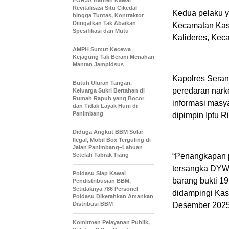
FORJA Banten Kawal
Revitalisasi Situ Cikedal
Kedua pelaku y
hingga Tuntas, Kontraktor
Diingatkan Tak Abaikan
Kecamatan Kase
Spesifikasi dan Mutu
Kalideres, Kec
AMPH Sumut Kecewa
Kejagung Tak Berani Menahan
Mantan Jampidsus
Kapolres Sera
Butuh Uluran Tangan,
peredaran nark
Keluarga Sukri Bertahan di
Rumah Rapuh yang Bocor
informasi masya
dan Tidak Layak Huni di
Panimbang
dipimpin Iptu 
Diduga Angkut BBM Solar
Ilegal, Mobil Box Terguling di
Jalan Panimbang–Labuan
Setelah Tabrak Tiang
“Penangkapan p
tersangka DYW 
Poldasu Siap Kawal
barang bukti 19
Pendistribusian BBM,
Setidaknya 786 Personel
didampingi Ka
Poldasu Dikerahkan Amankan
Distribusi BBM
Desember 2025
Komitmen Pelayanan Publik,