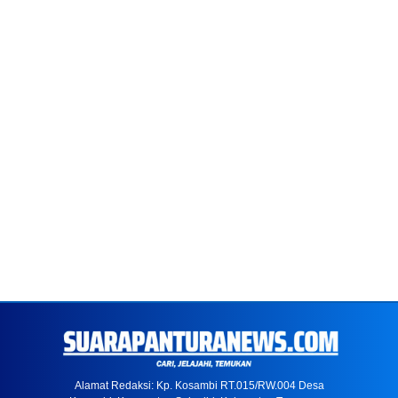
Alamat Redaksi: Kp. Kosambi RT.015/RW.004 Desa