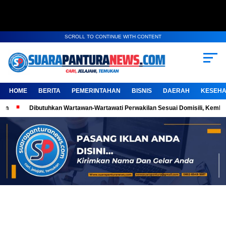
SCROLL TO CONTINUE WITH CONTENT
HOME
BERITA
PEMERINTAHAN
BISNIS
DAERAH
KESEHA
Dibutuhkan Wartawan-Wartawati Perwakilan Sesuai Domisili, Kembangkan Kary