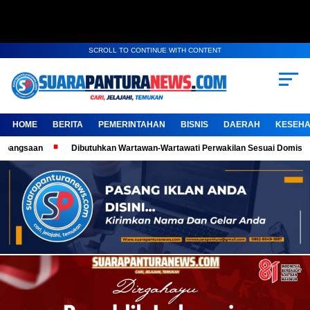
SCROLL TO CONTINUE WITH CONTENT
HOME
BERITA
PEMERINTAHAN
BISNIS
DAERAH
KESEHA
Dibutuhkan Wartawan-Wartawati Perwakilan Sesuai Domisili, Kembangkan K