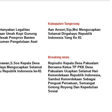
Kabupaten Tangerang
tanyakan Legalitas
Aan Ansori,Sip,Msi Mengucapkan
laan Umah Kopi Gunung
Selamat Dirgahayu Republik
Desak Pemprov Banten
Indonesia Yang Ke 81
umen Pengelolaan Aset
Breaking news
mawan,S.Sos Kepala Desa
Ropiudin Kepala Desa Pakualam
Jaya Mengucapkan Selamat
Bersama Ketua TP PKK Desa
u Republik Indonesia ke-81
Pakualam Ucapkan Selamat Hari
Kemerdekaan Republik Indonesia,
Sambut Kemerdekaan Sebagai
Penguat Persatuan, Semangat
Gotong Royong Dan Kepedulian
Sosial