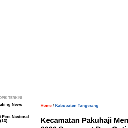
OPIK TERKINI
aking News
Home
Kabupaten Tangerang
/
i Pers Nasional
Kecamatan Pakuhaji Me
(13)