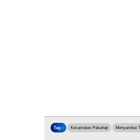
Tag :
Kecamatan Pakuhaji
Menyambut T