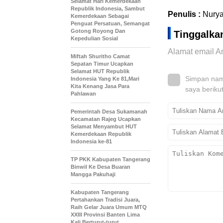
Selamat Hari Kemerdekaan
Republik Indonesia, Sambut
Penulis :
Nurya
Kemerdekaan Sebagai
Penguat Persatuan, Semangat
Gotong Royong Dan
Tinggalka
Kepedulian Sosial
Alamat email An
Miftah Shuritho Camat
Sepatan Timur Ucapkan
Selamat HUT Republik
Simpan nama
Indonesia Yang Ke 81,Mari
Kita Kenang Jasa Para
saya beriku
Pahlawan
Pemerintah Desa Sukamanah
Kecamatan Rajeg Ucapkan
Selamat Menyambut HUT
Kemerdekaan Republik
Indonesia ke-81
TP PKK Kabupaten Tangerang
Binwil Ke Desa Buaran
Mangga Pakuhaji
Kabupaten Tangerang
Pertahankan Tradisi Juara,
Raih Gelar Juara Umum MTQ
XXIII Provinsi Banten Lima
Kali Berturut-turut