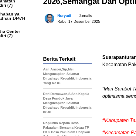
2026,Semangat Dan Opti
camatan
iri
(7)
haban ya
Nuryadi
- Jurnalis
dhan 1447H
Rabu, 17 Desember 2025
ia Center
iri
(7)
Suarapantura
Berita Terkait
Kecamatan Pak
Aan Ansori,Sip,Msi
Mengucapkan Selamat
Dirgahayu Republik Indonesia
Yang Ke 81
“Mari Sambut 
Deri Dermawan,S.Sos Kepala
optimisme,semo
Desa Pondok Jaya
Mengucapkan Selamat
Dirgahayu Republik Indonesia
ke-81
#Kabupaten Ta
Ropiudin Kepala Desa
Pakualam Bersama Ketua TP
#Kecamatan Pa
PKK Desa Pakualam Ucapkan