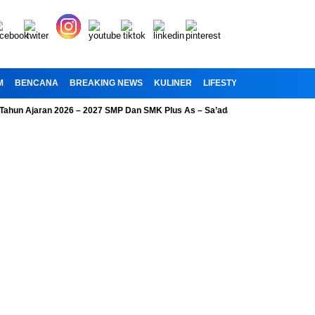
M
BENCANA
BREAKING NEWS
KULINER
LIFESTYLE
RELIGI
OL
 Ajaran 2026 – 2027 SMP Dan SMK Plus As – Sa’adah 2
Aksi Gerakan In