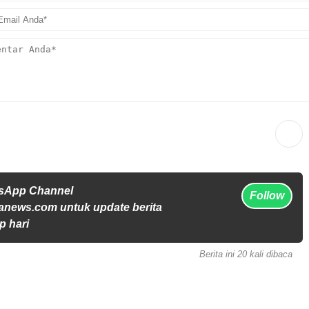
tsApp Channel
Follow
anews.com untuk update berita
p hari
Berita ini 20 kali dibaca