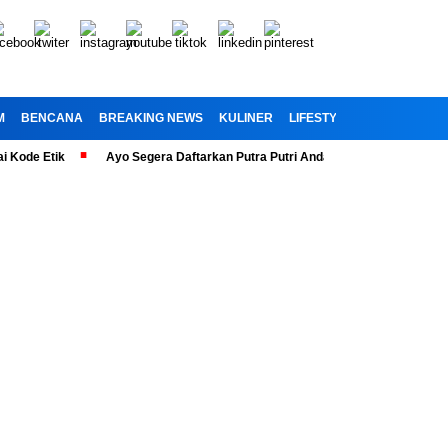
M
BENCANA
BREAKING NEWS
KULINER
LIFESTYLE
RELIGI
OL
Etik
Ayo Segera Daftarkan Putra Putri Anda” Telah Dibuka Penerimaan 