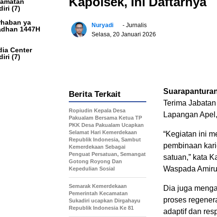
Kapolsek, Ini Daftarnya
camatan
iri
(7)
haban ya
Nuryadi
- Jurnalis
dhan 1447H
Selasa, 20 Januari 2026
ia Center
iri
(7)
Suarapantur
Berita Terkait
Terima Jabatan 
Ropiudin Kepala Desa
Lapangan Apel,
Pakualam Bersama Ketua TP
PKK Desa Pakualam Ucapkan
Selamat Hari Kemerdekaan
“Kegiatan ini 
Republik Indonesia, Sambut
pembinaan kari
Kemerdekaan Sebagai
Penguat Persatuan, Semangat
satuan,” kata 
Gotong Royong Dan
Waspada Amirul
Kepedulian Sosial
Semarak Kemerdekaan
Dia juga menga
Pemerintah Kecamatan
proses regenera
Sukadiri ucapkan Dirgahayu
Republik Indonesia Ke 81
adaptif dan re