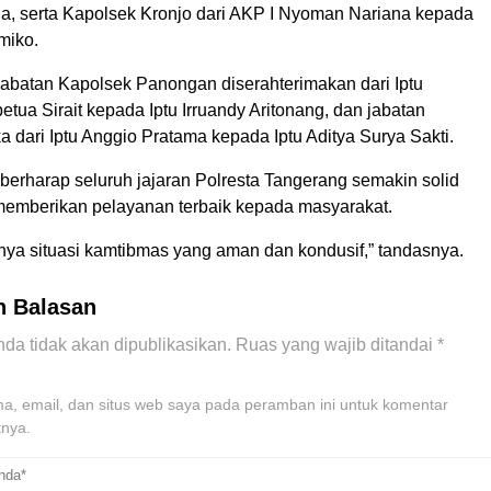
, serta Kapolsek Kronjo dari AKP I Nyoman Nariana kepada
miko.
 jabatan Kapolsek Panongan diserahterimakan dari Iptu
ua Sirait kepada Iptu Irruandy Aritonang, dan jabatan
 dari Iptu Anggio Pratama kepada Iptu Aditya Surya Sakti.
berharap seluruh jajaran Polresta Tangerang semakin solid
memberikan pelayanan terbaik kepada masyarakat.
nya situasi kamtibmas yang aman dan kondusif,” tandasnya.
n Balasan
da tidak akan dipublikasikan.
Ruas yang wajib ditandai
*
, email, dan situs web saya pada peramban ini untuk komentar
tnya.