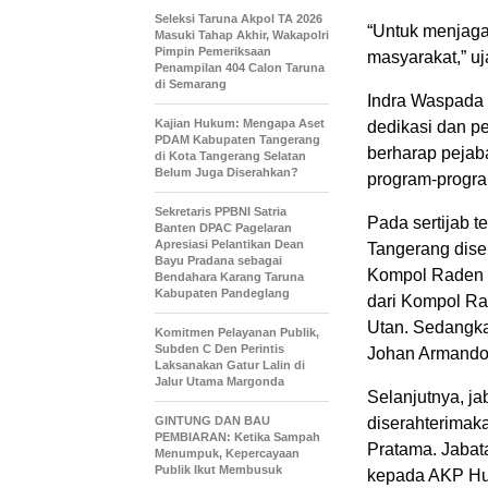
Seleksi Taruna Akpol TA 2026
“Untuk menjaga
Masuki Tahap Akhir, Wakapolri
Pimpin Pemeriksaan
masyarakat,” u
Penampilan 404 Calon Taruna
di Semarang
Indra Waspada 
Kajian Hukum: Mengapa Aset
dedikasi dan p
PDAM Kabupaten Tangerang
berharap pejab
di Kota Tangerang Selatan
Belum Juga Diserahkan?
program-progra
Sekretaris PPBNI Satria
Pada sertijab t
Banten DPAC Pagelaran
Apresiasi Pelantikan Dean
Tangerang dise
Bayu Pradana sebagai
Kompol Raden M
Bendahara Karang Taruna
Kabupaten Pandeglang
dari Kompol R
Utan. Sedangka
Komitmen Pelayanan Publik,
Subden C Den Perintis
Johan Armando
Laksanakan Gatur Lalin di
Jalur Utama Margonda
Selanjutnya, j
GINTUNG DAN BAU
diserahterimak
PEMBIARAN: Ketika Sampah
Pratama. Jabat
Menumpuk, Kepercayaan
Publik Ikut Membusuk
kepada AKP Hu