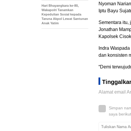
Nyoman Nariana
Hari Bhayangkara ke-80,
Wakapolri Tanamkan
Iptu Bayu Sujat
Kepedulian Sosial kepada
Taruna Akpol Lewat Santunan
Sementara itu,
Anak Yatim
Jonathan Mampet
Kapolsek Cisoka
Indra Waspada 
dan konsisten 
“Demi terwujud
Tinggalka
Alamat email An
Simpan nama
saya beriku