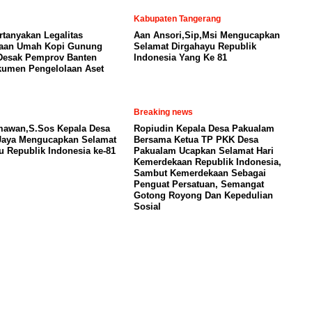
Kabupaten Tangerang
tanyakan Legalitas
Aan Ansori,Sip,Msi Mengucapkan
laan Umah Kopi Gunung
Selamat Dirgahayu Republik
Desak Pemprov Banten
Indonesia Yang Ke 81
umen Pengelolaan Aset
Breaking news
mawan,S.Sos Kepala Desa
Ropiudin Kepala Desa Pakualam
Jaya Mengucapkan Selamat
Bersama Ketua TP PKK Desa
u Republik Indonesia ke-81
Pakualam Ucapkan Selamat Hari
Kemerdekaan Republik Indonesia,
Sambut Kemerdekaan Sebagai
Penguat Persatuan, Semangat
Gotong Royong Dan Kepedulian
Sosial