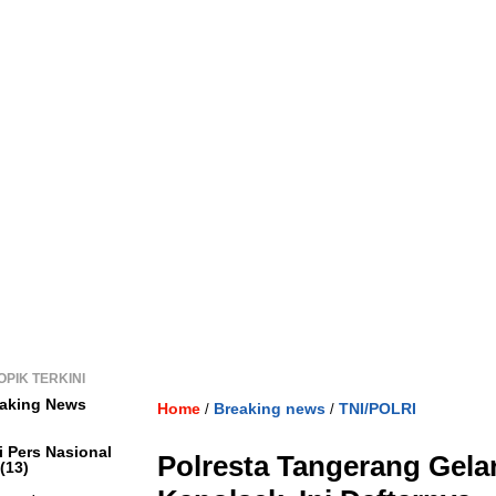
OPIK TERKINI
aking News
Home
Breaking news
TNI/POLRI
/
/
i Pers Nasional
Polresta Tangerang Gelar
(13)