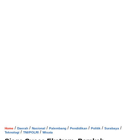
/
/
/
/
/
/
/
Home
Daerah
Nasional
Palembang
Pendidikan
Politik
Surabaya
/
/
Teknologi
TNI/POLRI
Wisata