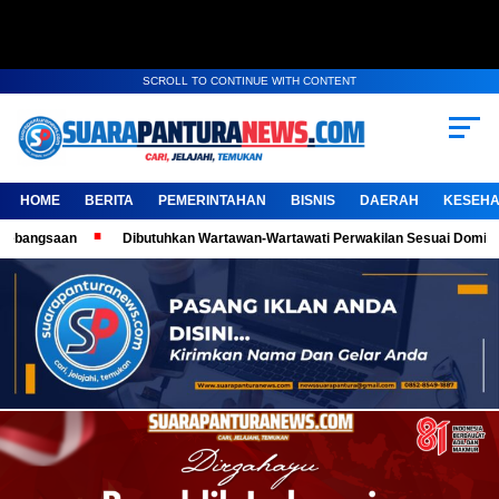
SCROLL TO CONTINUE WITH CONTENT
HOME
BERITA
PEMERINTAHAN
BISNIS
DAERAH
KESEHA
Dibutuhkan Wartawan-Wartawati Perwakilan Sesuai Domisili, Kembangkan