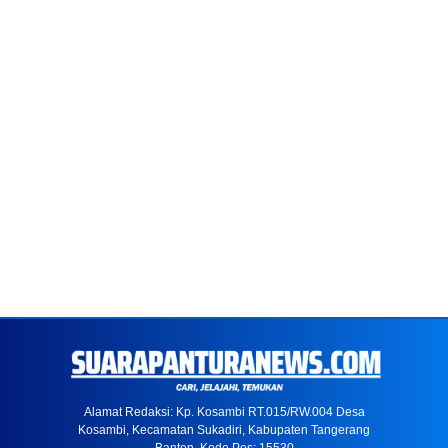
Alamat Redaksi: Kp. Kosambi RT.015/RW.004 Desa
Kosambi, Kecamatan Sukadiri, Kabupaten Tangerang
Banten. Kode Pos: 15530