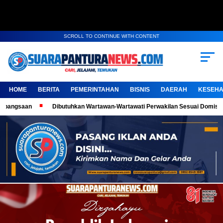
SCROLL TO CONTINUE WITH CONTENT
HOME
BERITA
PEMERINTAHAN
BISNIS
DAERAH
KESEHA
Dibutuhkan Wartawan-Wartawati Perwakilan Sesuai Domisili, Kembangkan 