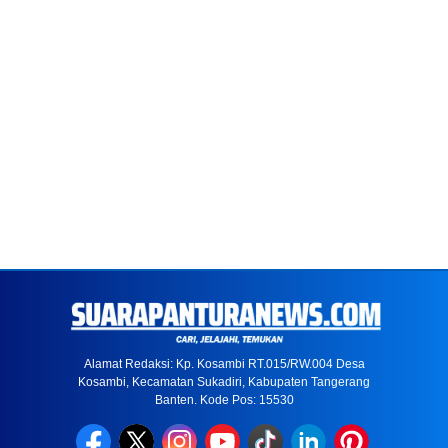
Alamat Redaksi: Kp. Kosambi RT.015/RW.004 Desa
Kosambi, Kecamatan Sukadiri, Kabupaten Tangerang
Banten. Kode Pos: 15530