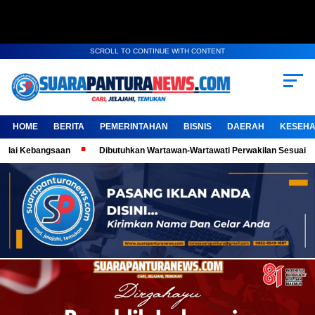
SCROLL TO CONTINUE WITH CONTENT
HOME
BERITA
PEMERINTAHAN
BISNIS
DAERAH
KESEHA
gsaan
Dibutuhkan Wartawan-Wartawati Perwakilan Sesuai Domisili, Kemb