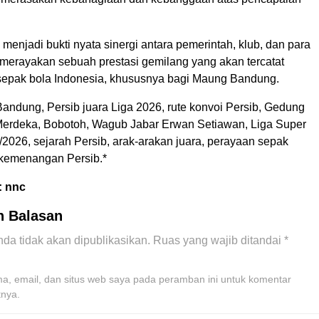
i menjadi bukti nyata sinergi antara pemerintah, klub, dan para
 merayakan sebuah prestasi gemilang yang akan tercatat
sepak bola Indonesia, khususnya bagi Maung Bandung.
andung, Persib juara Liga 2026, rute konvoi Persib, Gedung
erdeka, Bobotoh, Wagub Jabar Erwan Setiawan, Liga Super
2026, sejarah Persib, arak-arakan juara, perayaan sepak
kemenangan Persib.*
: nnc
n Balasan
da tidak akan dipublikasikan.
Ruas yang wajib ditandai
*
, email, dan situs web saya pada peramban ini untuk komentar
tnya.