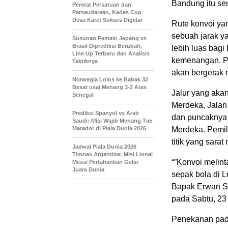
Bandung itu sen
Pererat Persatuan dan
Persaudaraan, Kades Cup
Desa Karet Sukses Digelar
Rute konvoi yan
sebuah jarak y
Susunan Pemain Jepang vs
Brasil Diprediksi Berubah,
lebih luas bagi
Line Up Terbaru dan Analisis
kemenangan. Pe
Taktiknya
akan bergerak
Norwegia Lolos ke Babak 32
Besar usai Menang 3-2 Atas
Jalur yang akan
Senegal
Merdeka, Jalan
Prediksi Spanyol vs Arab
dan puncaknya 
Saudi: Misi Wajib Menang Tim
Matador di Piala Dunia 2026
Merdeka. Pemili
titik yang sara
Jadwal Piala Dunia 2026
Timnas Argentina: Misi Lionel
“”Konvoi melint
Messi Pertahankan Gelar
Juara Dunia
sepak bola di L
Bapak Erwan Se
pada Sabtu, 23 
Penekanan pada