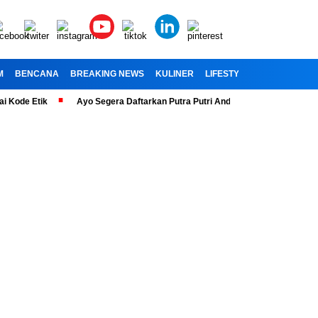
M
BENCANA
BREAKING NEWS
KULINER
LIFESTYLE
RELIGI
OL
 Etik
Ayo Segera Daftarkan Putra Putri Anda” Telah Dibuka Penerimaan