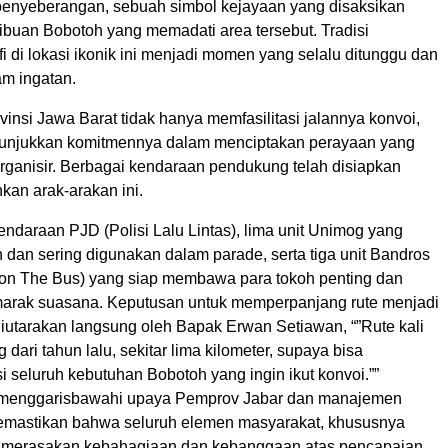
penyeberangan, sebuah simbol kejayaan yang disaksikan
ibuan Bobotoh yang memadati area tersebut. Tradisi
i di lokasi ikonik ini menjadi momen yang selalu ditunggu dan
m ingatan.
insi Jawa Barat tidak hanya memfasilitasi jalannya konvoi,
nunjukkan komitmennya dalam menciptakan perayaan yang
organisir. Berbagai kendaraan pendukung telah disiapkan
kan arak-arakan ini.
endaraan PJD (Polisi Lalu Lintas), lima unit Unimog yang
 dan sering digunakan dalam parade, serta tiga unit Bandros
on The Bus) yang siap membawa para tokoh penting dan
rak suasana. Keputusan untuk memperpanjang rute menjadi
diutarakan langsung oleh Bapak Erwan Setiawan, “”Rute kali
g dari tahun lalu, sekitar lima kilometer, supaya bisa
seluruh kebutuhan Bobotoh yang ingin ikut konvoi.””
i menggarisbawahi upaya Pemprov Jabar dan manajemen
emastikan bahwa seluruh elemen masyarakat, khususnya
t merasakan kebahagiaan dan kebanggaan atas pencapaian