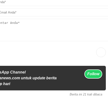
tsApp Channel
Follow
anews.com untuk update berita
p hari
Berita ini 21 kali dibaca