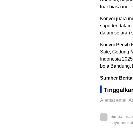
luar biasa ini.
Konvoi juara in
suporter dalam
dalam sejarah 
Konvoi Persib B
Sate, Gedung M
Indonesia 2025/
bola Bandung, 
Sumber Berita
Tinggalka
Alamat email An
Simpan nama
saya beriku