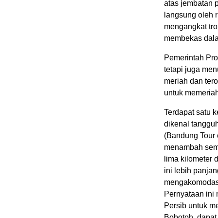
atas jembatan 
langsung oleh r
mengangkat trof
membekas dala
Pemerintah Prov
tetapi juga me
meriah dan ter
untuk memeriah
Terdapat satu k
dikenal tangguh
(Bandung Tour 
menambah sema
lima kilometer 
ini lebih panjan
mengakomodasi 
Pernyataan in
Persib untuk m
Bobotoh, dapa