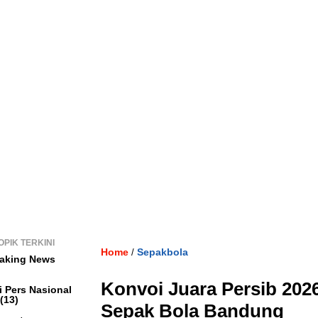
OPIK TERKINI
Home
Sepakbola
/
aking News
Konvoi Juara Persib 202
i Pers Nasional
(13)
Sepak Bola Bandung