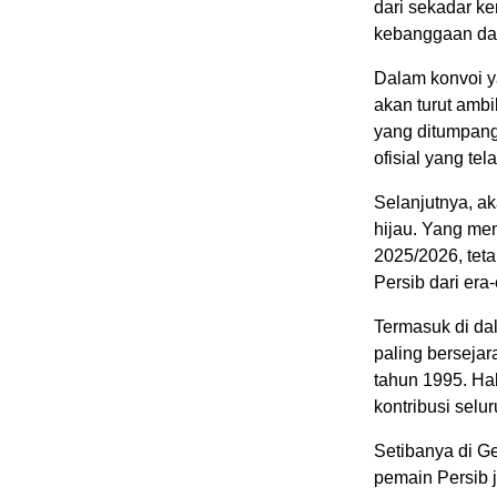
dari sekadar k
kebanggaan da
Dalam konvoi y
akan turut amb
yang ditumpangi
ofisial yang te
Selanjutnya, a
hijau. Yang men
2025/2026, tet
Persib dari era
Termasuk di da
paling bersejar
tahun 1995. Ha
kontribusi sel
Setibanya di G
pemain Persib 