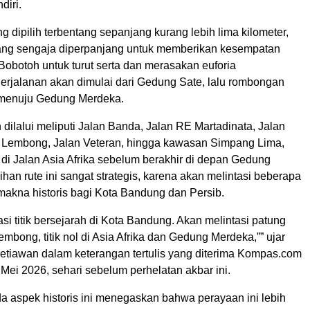
diri.
g dipilih terbentang sepanjang kurang lebih lima kilometer,
ang sengaja diperpanjang untuk memberikan kesempatan
 Bobotoh untuk turut serta dan merasakan euforia
rjalanan akan dimulai dari Gedung Sate, lalu rombongan
 menuju Gedung Merdeka.
 dilalui meliputi Jalan Banda, Jalan RE Martadinata, Jalan
 Lembong, Jalan Veteran, hingga kawasan Simpang Lima,
di Jalan Asia Afrika sebelum berakhir di depan Gedung
han rute ini sangat strategis, karena akan melintasi beberapa
t makna historis bagi Kota Bandung dan Persib.
asi titik bersejarah di Kota Bandung. Akan melintasi patung
embong, titik nol di Asia Afrika dan Gedung Merdeka,”” ujar
tiawan dalam keterangan tertulis yang diterima Kompas.com
Mei 2026, sehari sebelum perhelatan akbar ini.
 aspek historis ini menegaskan bahwa perayaan ini lebih