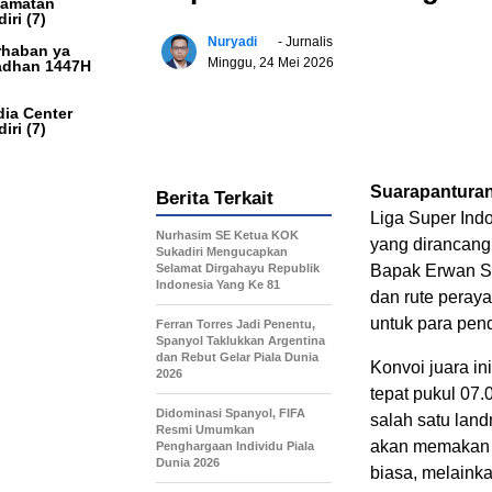
camatan
iri
(7)
Nuryadi
- Jurnalis
haban ya
Minggu, 24 Mei 2026
dhan 1447H
ia Center
iri
(7)
Suarapantura
Berita Terkait
Liga Super Ind
Nurhasim SE Ketua KOK
yang dirancang
Sukadiri Mengucapkan
Selamat Dirgahayu Republik
Bapak Erwan Se
Indonesia Yang Ke 81
dan rute peraya
untuk para pend
Ferran Torres Jadi Penentu,
Spanyol Taklukkan Argentina
dan Rebut Gelar Piala Dunia
Konvoi juara in
2026
tepat pukul 07.
Didominasi Spanyol, FIFA
salah satu lan
Resmi Umumkan
akan memakan w
Penghargaan Individu Piala
Dunia 2026
biasa, melainka