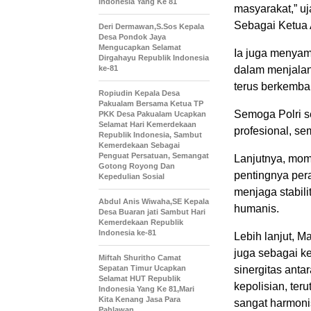
Indonesia Yang Ke 81
masyarakat,” u
Sebagai Ketua
Deri Dermawan,S.Sos Kepala
Desa Pondok Jaya
Mengucapkan Selamat
Ia juga menyam
Dirgahayu Republik Indonesia
ke-81
dalam menjalan
terus berkemba
Ropiudin Kepala Desa
Pakualam Bersama Ketua TP
Semoga Polri s
PKK Desa Pakualam Ucapkan
Selamat Hari Kemerdekaan
profesional, se
Republik Indonesia, Sambut
Kemerdekaan Sebagai
Penguat Persatuan, Semangat
Lanjutnya, mom
Gotong Royong Dan
pentingnya pera
Kepedulian Sosial
menjaga stabil
Abdul Anis Wiwaha,SE Kepala
humanis.
Desa Buaran jati Sambut Hari
Kemerdekaan Republik
Indonesia ke-81
Lebih lanjut, 
juga sebagai 
Miftah Shuritho Camat
Sepatan Timur Ucapkan
sinergitas ant
Selamat HUT Republik
kepolisian, ter
Indonesia Yang Ke 81,Mari
Kita Kenang Jasa Para
sangat harmoni
Pahlawan