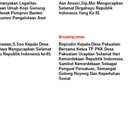
tanyakan Legalitas
Aan Ansori,Sip,Msi Mengucapkan
laan Umah Kopi Gunung
Selamat Dirgahayu Republik
Desak Pemprov Banten
Indonesia Yang Ke 81
umen Pengelolaan Aset
Breaking news
mawan,S.Sos Kepala Desa
Ropiudin Kepala Desa Pakualam
Jaya Mengucapkan Selamat
Bersama Ketua TP PKK Desa
u Republik Indonesia ke-81
Pakualam Ucapkan Selamat Hari
Kemerdekaan Republik Indonesia,
Sambut Kemerdekaan Sebagai
Penguat Persatuan, Semangat
Gotong Royong Dan Kepedulian
Sosial