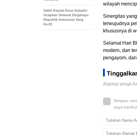
wilayah mencip
Salim Kepala Desa Sukadiri
Ucapkan Selamat Dirgahayu
Sinergitas yang
Republik Indonesia Yang
terwujudnya pe
Ke.81
khususnya di w
Selamat Hari Bh
modern, dan t
pengayom, dan 
Tinggalka
Alamat email An
Simpan nama
saya beriku