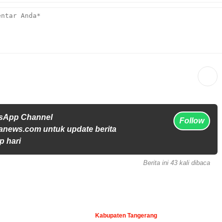
tsApp Channel
Follow
anews.com untuk update berita
p hari
Berita ini 43 kali dibaca
Kabupaten Tangerang