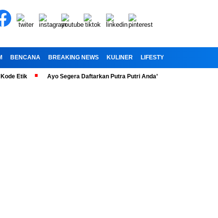
M
BENCANA
BREAKING NEWS
KULINER
LIFESTYLE
RELIGI
OL
tik
Ayo Segera Daftarkan Putra Putri Anda” Telah Dibuka Penerimaan P