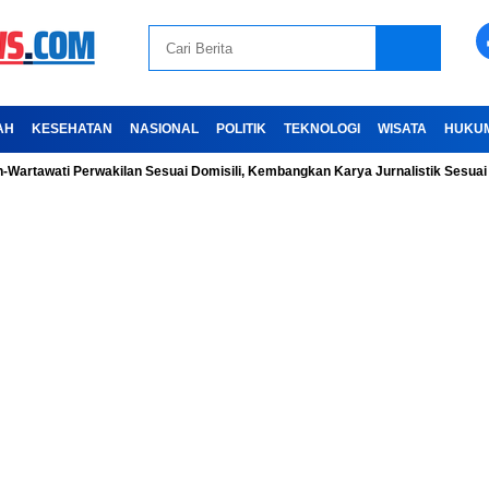
AH
KESEHATAN
NASIONAL
POLITIK
TEKNOLOGI
WISATA
HUKU
ati Perwakilan Sesuai Domisili, Kembangkan Karya Jurnalistik Sesuai Kode E