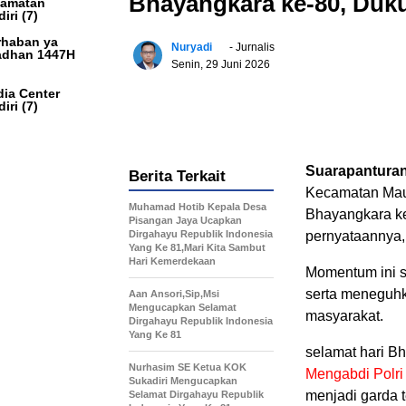
Bhayangkara ke-80, Duku
camatan
iri
(7)
haban ya
Nuryadi
- Jurnalis
dhan 1447H
Senin, 29 Juni 2026
ia Center
iri
(7)
Suarapantura
Berita Terkait
Kecamatan Ma
Muhamad Hotib Kepala Desa
Bhayangkara ke
Pisangan Jaya Ucapkan
Dirgahayu Republik Indonesia
pernyataannya,
Yang Ke 81,Mari Kita Sambut
Hari Kemerdekaan
Momentum ini s
serta meneguhk
Aan Ansori,Sip,Msi
Mengucapkan Selamat
masyarakat.
Dirgahayu Republik Indonesia
Yang Ke 81
selamat hari B
Nurhasim SE Ketua KOK
Mengabdi Polri
Sukadiri Mengucapkan
menjadi garda 
Selamat Dirgahayu Republik