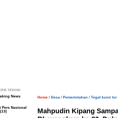
OPIK TERKINI
aking News
Home
Desa
Pemerintahan
Tegal kunir lor
/
/
/
i Pers Nasional
Mahpudin Kipang Sampa
(13)