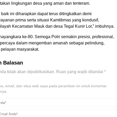
takan lingkungan desa yang aman dan tenteram.
 baik ini diharapkan dapat terus ditingkatkan demi
layanan prima serta situasi Kamtibmas yang kondusif,
ilayah Kecamatan Mauk dan desa Tegal Kunir Lor,” imbuhnya.
ayangkara ke-80. Semoga Polri semakin presisi, profesional,
erpercaya dalam mengemban amanah sebagai pelindung,
pelayan masyarakat.
n Balasan
da tidak akan dipublikasikan.
Ruas yang wajib ditandai
*
, email, dan situs web saya pada peramban ini untuk komentar
tnya.