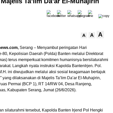
jelis Ta’lim Da’ar El-Muhajirin
A
A
A
news.com,
Serang – Menyambut peringatan Hari
-80, Kepolisian Daerah (Polda) Banten melalui Direktorat
mas) terus memperkuat komitmen humanisnya bersilaturahmi
rakat. Langkah nyata instruksi Kapolda BantenIrjen. Pol.
 M.H. ini diwujudkan melalui aksi sosial keagamaan bertajuk
 yang dilaksanakan di Majelis Ta’lim Da’ar El-Muhajirin,
uas Permai (BCP 1), RT 14/RW 04, Desa Ranjeng,
as, Kabupaten Serang, Jumat (26/6/2026).
n silaturahmi tersebut, Kapolda Banten Irjend Pol Hengki