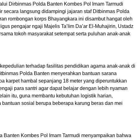
elalui Dirbinmas Polda Banten Kombes Pol Imam Tarmudi
dir secara langsung didampingi jajaran staf Ditbinmas Polda
ran rombongan korps Bhayangkara ini disambut hangat oleh
gus pengajar ngaji Majelis Ta’lim Da’ar El-Muhajirin, Ustadz
rsama tokoh masyarakat setempat serta puluhan anak-anak
kepedulian terhadap fasilitas pendidikan agama anak-anak di
 Ditbinmas Polda Banten menyerahkan bantuan sarana
pa karpet hambal sepanjang 18 meter yang diperuntukkan
ngaji para santri agar dapat belajar dengan lebih nyaman
lain itu, guna membantu kebutuhan logistik harian,
a bantuan sosial berupa beberapa karung beras dan mei
da Banten Kombes Pol Imam Tarmudi menyampaikan bahwa