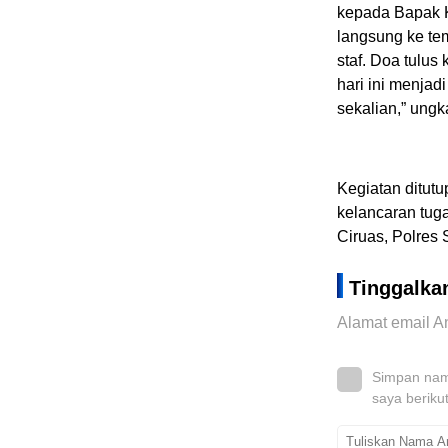
kepada Bapak K
langsung ke te
staf. Doa tulu
hari ini menjad
sekalian,” ung
Kegiatan ditut
kelancaran tug
Ciruas, Polres
Tinggalka
Alamat email An
Simpan nama
saya beriku