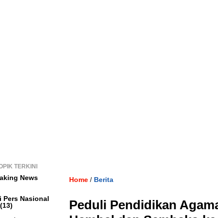
OPIK TERKINI
aking News
Home
Berita
/
i Pers Nasional
Peduli Pendidikan Agama
(13)