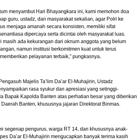
um menyambut Hari Bhayangkara ini, kami memohon doa
nap guru, ustadz, dan masyarakat sekalian, agar Polri ke
us menjaga amanah secara konsisten, memiliki sifat
enantiasa dipercaya serta dicintai oleh masyarakat luas.
 masih ada kekurangan dari oknum anggota yang belum
angan, namun institusi berkomitmen kuat untuk terus
memberikan pelayanan terbaik,” pungkasnya.
Pengasuh Majelis Ta’lim Da’ar El-Muhajirin, Ustadz
nyampaikan rasa syukur dan apresiasi yang setinggi-
da Bapak Kapolda Banten atas perhatian besar yang diberikan
n Daerah Banten, khususnya jajaran Direktorat Binmas.
kami segenap pengurus, warga RT 14, dan khususnya anak-
npes Da’ar El-Muhajirin mengucapkan banyak terima kasih