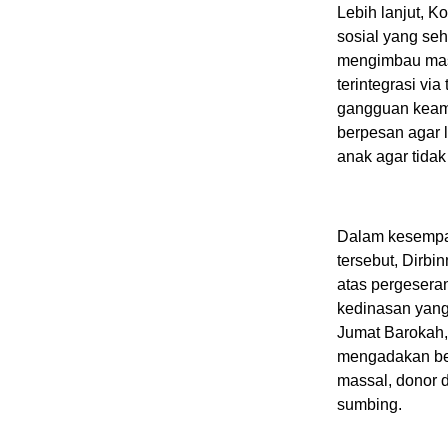
Lebih lanjut, 
sosial yang seh
mengimbau masy
terintegrasi vi
gangguan keama
berpesan agar l
anak agar tida
Dalam kesempa
tersebut, Dirb
atas pergesera
kedinasan yang
Jumat Barokah, 
mengadakan ber
massal, donor d
sumbing.