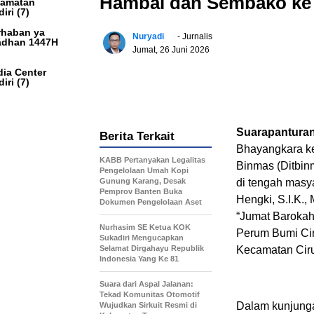
Hambal dan Sembako ke Ma
camatan
iri
(7)
haban ya
Nuryadi
- Jurnalis
dhan 1447H
Jumat, 26 Juni 2026
ia Center
iri
(7)
Suarapantura
Berita Terkait
Bhayangkara ke
KABB Pertanyakan Legalitas
Binmas (Ditbin
Pengelolaan Umah Kopi
Gunung Karang, Desak
di tengah masya
Pemprov Banten Buka
Hengki, S.I.K.,
Dokumen Pengelolaan Aset
“Jumat Barokah”
Nurhasim SE Ketua KOK
Perum Bumi Cir
Sukadiri Mengucapkan
Selamat Dirgahayu Republik
Kecamatan Ciru
Indonesia Yang Ke 81
Suara dari Aspal Jalanan:
Tekad Komunitas Otomotif
Dalam kunjunga
Wujudkan Sirkuit Resmi di