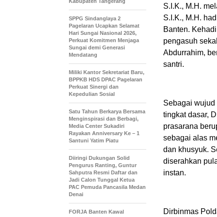
Kabupaten Tangerang
S.I.K., M.H. m
S.I.K., M.H. ha
SPPG Sindanglaya 2
Pagelaran Ucapkan Selamat
Banten. Kehadi
Hari Sungai Nasional 2026,
pengasuh sekali
Perkuat Komitmen Menjaga
Sungai demi Generasi
Abdurrahim, be
Mendatang
santri.
Miliki Kantor Sekretariat Baru,
BPPKB HDS DPAC Pagelaran
Perkuat Sinergi dan
Kepedulian Sosial
Sebagai wujud 
Satu Tahun Berkarya Bersama
tingkat dasar,
Menginspirasi dan Berbagi,
prasarana beru
Media Center Sukadiri
Rayakan Anniversary Ke – 1
sebagai alas me
Santuni Yatim Piatu
dan khusyuk. Se
Diiringi Dukungan Solid
diserahkan pul
Pengurus Ranting, Guntur
instan.
Sahputra Resmi Daftar dan
Jadi Calon Tunggal Ketua
PAC Pemuda Pancasila Medan
Denai
Dirbinmas Pol
FORJA Banten Kawal