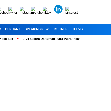
M
BENCANA
BREAKING NEWS
KULINER
LIFESTYLE
RELIGI
OL
ik
Ayo Segera Daftarkan Putra Putri Anda” Telah Dibuka Penerimaan Pe