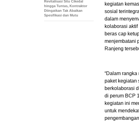
Revitalisasi Situ Cikedal
kegiatan kemas
hingga Tuntas, Kontraktor
Diingatkan Tak Abaikan
sosial terinteg
Spesifikasi dan Mutu
dalam menyemar
kolaborasi akt
beras cap ketup
menjembatani p
Ranjeng terseb
“Dalam rangka
paket kegiatan
berkolaborasi 
di perum BCP 1
kegiatan ini me
untuk mendekat
pengembangan 