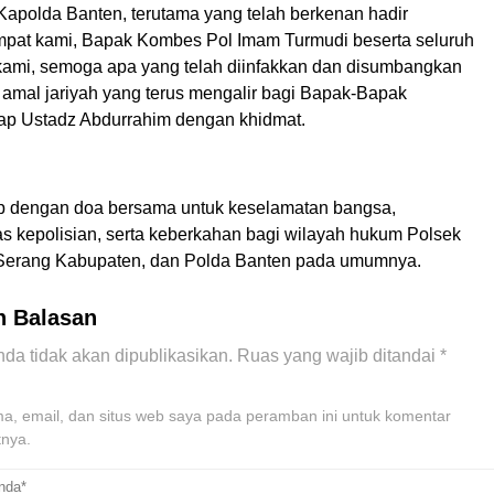
apolda Banten, terutama yang telah berkenan hadir
mpat kami, Bapak Kombes Pol Imam Turmudi beserta seluruh
s kami, semoga apa yang telah diinfakkan dan disumbangkan
i amal jariyah yang terus mengalir bagi Bapak-Bapak
kap Ustadz Abdurrahim dengan khidmat.
up dengan doa bersama untuk keselamatan bangsa,
as kepolisian, serta keberkahan bagi wilayah hukum Polsek
 Serang Kabupaten, dan Polda Banten pada umumnya.
n Balasan
da tidak akan dipublikasikan.
Ruas yang wajib ditandai
*
, email, dan situs web saya pada peramban ini untuk komentar
tnya.