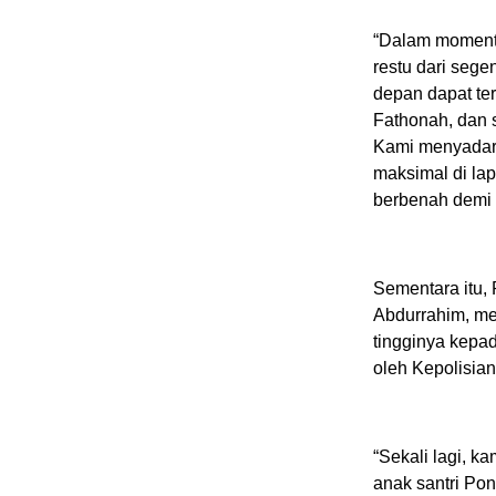
“Dalam moment
restu dari sege
depan dapat ter
Fathonah, dan s
Kami menyadari
maksimal di lap
berbenah demi 
Sementara itu, 
Abdurrahim, me
tingginya kepa
oleh Kepolisia
“Sekali lagi, 
anak santri Po