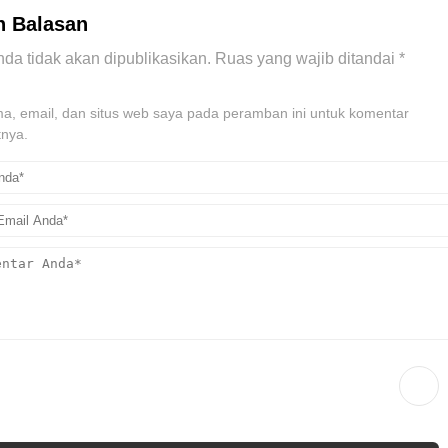
n Balasan
da tidak akan dipublikasikan.
Ruas yang wajib ditandai
*
, email, dan situs web saya pada peramban ini untuk komentar
tnya.