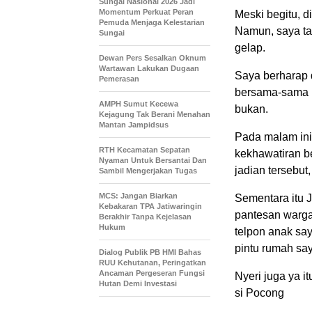
Sungai Nasional 2026 Jadi
Momentum Perkuat Peran
Meski begitu, d
Pemuda Menjaga Kelestarian
Namun, saya ta
Sungai
gelap.
Dewan Pers Sesalkan Oknum
Wartawan Lakukan Dugaan
Saya berharap 
Pemerasan
bersama-sama u
AMPH Sumut Kecewa
bukan.
Kejagung Tak Berani Menahan
Mantan Jampidsus
Pada malam in
RTH Kecamatan Sepatan
kekhawatiran b
Nyaman Untuk Bersantai Dan
jadian tersebut
Sambil Mengerjakan Tugas
MCS: Jangan Biarkan
Sementara itu J
Kebakaran TPA Jatiwaringin
pantesan warga 
Berakhir Tanpa Kejelasan
Hukum
telpon anak say
pintu rumah sa
Dialog Publik PB HMI Bahas
RUU Kehutanan, Peringatkan
Ancaman Pergeseran Fungsi
Nyeri juga ya i
Hutan Demi Investasi
si Pocong