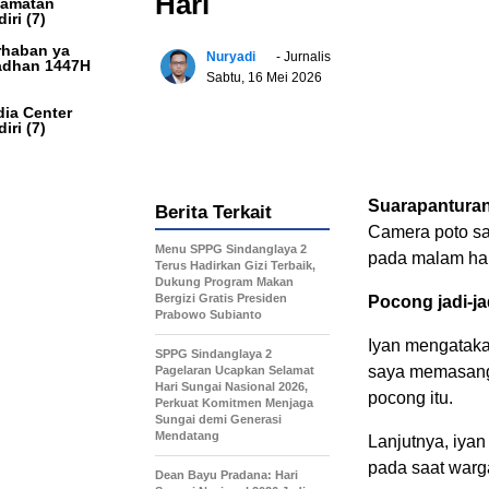
Hari
camatan
iri
(7)
haban ya
Nuryadi
- Jurnalis
dhan 1447H
Sabtu, 16 Mei 2026
ia Center
iri
(7)
Suarapantura
Berita Terkait
Camera poto sa
Menu SPPG Sindanglaya 2
pada malam har
Terus Hadirkan Gizi Terbaik,
Dukung Program Makan
Bergizi Gratis Presiden
Pocong jadi-ja
Prabowo Subianto
Iyan mengatakan
SPPG Sindanglaya 2
saya memasang p
Pagelaran Ucapkan Selamat
Hari Sungai Nasional 2026,
pocong itu.
Perkuat Komitmen Menjaga
Sungai demi Generasi
Mendatang
Lanjutnya, iyan
pada saat warga
Dean Bayu Pradana: Hari