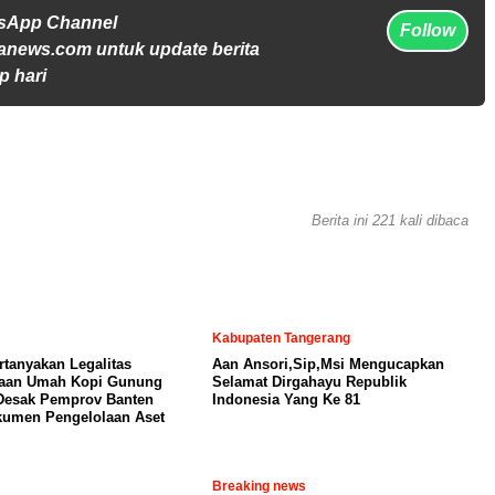
tsApp Channel
Follow
anews.com untuk update berita
p hari
Berita ini 221 kali dibaca
Kabupaten Tangerang
tanyakan Legalitas
Aan Ansori,Sip,Msi Mengucapkan
laan Umah Kopi Gunung
Selamat Dirgahayu Republik
Desak Pemprov Banten
Indonesia Yang Ke 81
umen Pengelolaan Aset
Breaking news