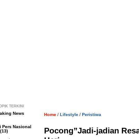
OPIK TERKINI
aking News
Home
Lifestyle
Peristiwa
/
/
i Pers Nasional
Pocong”Jadi-jadian Res
(13)