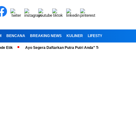
M
BENCANA
BREAKING NEWS
KULINER
LIFESTYLE
RELIGI
OL
k
Ayo Segera Daftarkan Putra Putri Anda” Telah Dibuka Penerimaan Pes