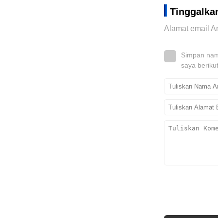
Tinggalka
Alamat email An
Simpan nama
saya beriku