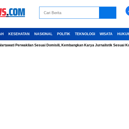
AH
KESEHATAN
NASIONAL
POLITIK
TEKNOLOGI
WISATA
HUKU
 Perwakilan Sesuai Domisili, Kembangkan Karya Jurnalistik Sesuai Kode Eti