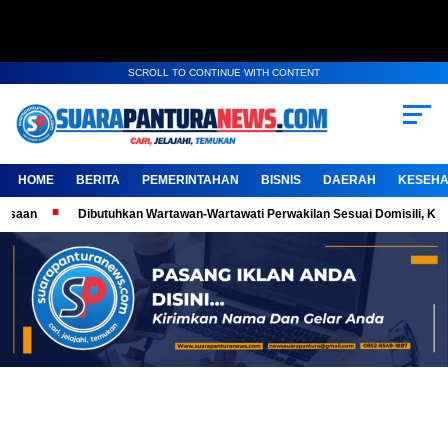
SCROLL TO CONTINUE WITH CONTENT
HOME
BERITA
PEMERINTAHAN
BISNIS
DAERAH
KESEHA
Dibutuhkan Wartawan-Wartawati Perwakilan Sesuai Domisili, Kembangkan Karya