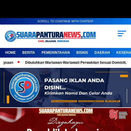
SCROLL TO CONTINUE WITH CONTENT
HOME
BERITA
PEMERINTAHAN
BISNIS
DAERAH
KESEHA
Dibutuhkan Wartawan-Wartawati Perwakilan Sesuai Domisili, Kembangkan K