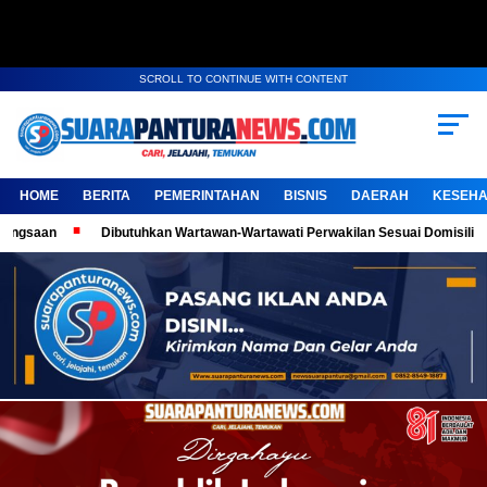
SCROLL TO CONTINUE WITH CONTENT
HOME
BERITA
PEMERINTAHAN
BISNIS
DAERAH
KESEHA
Dibutuhkan Wartawan-Wartawati Perwakilan Sesuai Domisili, Kembangkan Ka