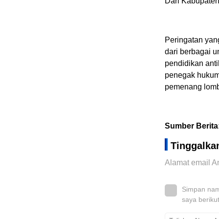
Dari Kabupaten 
Peringatan yan
dari berbagai u
pendidikan anti
penegak hukum.
pemenang lomba
Sumber Berita
Tinggalka
Alamat email An
Simpan nama
saya beriku