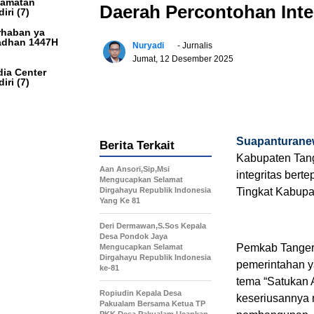
camatan
Daerah Percontohan Inte
iri
(7)
haban ya
dhan 1447H
Nuryadi
- Jurnalis
Jumat, 12 Desember 2025
ia Center
iri
(7)
Suapanturane
Berita Terkait
Kabupaten Tan
Aan Ansori,Sip,Msi
integritas bert
Mengucapkan Selamat
Dirgahayu Republik Indonesia
Tingkat Kabupa
Yang Ke 81
Deri Dermawan,S.Sos Kepala
Desa Pondok Jaya
Pemkab Tanger
Mengucapkan Selamat
Dirgahayu Republik Indonesia
pemerintahan y
ke-81
tema “Satukan 
Ropiudin Kepala Desa
keseriusannya 
Pakualam Bersama Ketua TP