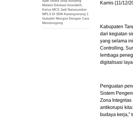
Ajak Siswa Stop Bullying
Kamis (11/12/2
Melalui Edukasi Interaktif,
Ketua MCS Jadi Narasumber
MPLS Di SDN Karangserang 1
Sukadiri Mengisi Dengan Cara
Mendongeng
Kabupaten Tang
dari kegiatan s
yang selama ini
Controlling, Su
lembaga penega
digitalisasi la
Penguatan penga
Sistem Pengend
Zona Integritas
antikorupsi kit
budaya kerja,” 