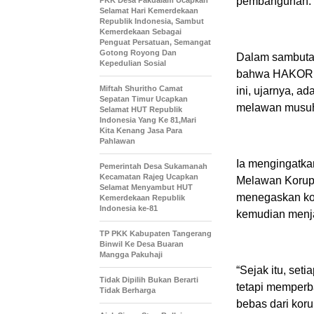
pembangunan.
PKK Desa Pakualam Ucapkan
Selamat Hari Kemerdekaan
Republik Indonesia, Sambut
Kemerdekaan Sebagai
Penguat Persatuan, Semangat
Gotong Royong Dan
Dalam sambuta
Kepedulian Sosial
bahwa HAKORDIA
Miftah Shuritho Camat
ini, ujarnya, 
Sepatan Timur Ucapkan
melawan musuh 
Selamat HUT Republik
Indonesia Yang Ke 81,Mari
Kita Kenang Jasa Para
Pahlawan
Ia mengingatka
Pemerintah Desa Sukamanah
Kecamatan Rajeg Ucapkan
Melawan Korups
Selamat Menyambut HUT
menegaskan kom
Kemerdekaan Republik
Indonesia ke-81
kemudian menjad
TP PKK Kabupaten Tangerang
Binwil Ke Desa Buaran
Mangga Pakuhaji
“Sejak itu, seti
Tidak Dipilih Bukan Berarti
tetapi memperba
Tidak Berharga
bebas dari koru