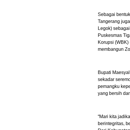
Sebagai bentuk
Tangerang jug
Legok) sebagai
Puskesmas Tiga
Korupsi (WBK)
membangun Zon
Bupati Maesyal
sekadar seremo
pemangku kepen
yang bersih da
“Mari kita jad
berintegritas, 