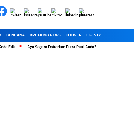
M
BENCANA
BREAKING NEWS
KULINER
LIFESTYLE
RELIGI
OL
ik
Ayo Segera Daftarkan Putra Putri Anda” Telah Dibuka Penerimaan Pe