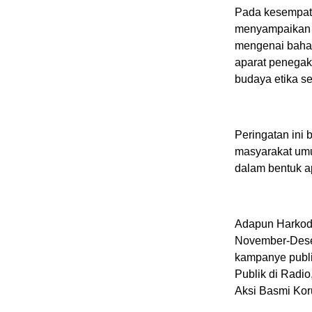
Pada kesempata
menyampaikan 
mengenai bahay
aparat penegak
budaya etika ser
Peringatan ini
masyarakat umu
dalam bentuk a
Adapun Harkodi
November-Desem
kampanye publi
Publik di Radi
Aksi Basmi Kor