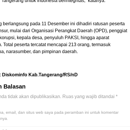
Tangerang untuk Indonesia berintegritas,” katanya.
g berlangsung pada 11 Desember ini dihadiri ratusan peserta
nsur, mulai dari Organisasi Perangkat Daerah (OPD), penggiat
korupsi, kepala desa, penyuluh PAKSI, hingga aparat
 Total peserta tercatat mencapai 213 orang, termasuk
, narasumber, dan pimpinan daerah.
: Diskominfo Kab.Tangerang/RS/nD
n Balasan
da tidak akan dipublikasikan.
Ruas yang wajib ditandai
*
, email, dan situs web saya pada peramban ini untuk komentar
tnya.