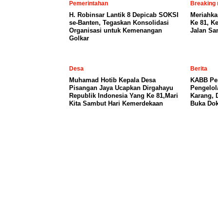
Pemerintahan
Breaking
H. Robinsar Lantik 8 Depicab SOKSI
Meriahka
se-Banten, Tegaskan Konsolidasi
Ke 81, K
Organisasi untuk Kemenangan
Jalan San
Golkar
Desa
Berita
Muhamad Hotib Kepala Desa
KABB Per
Pisangan Jaya Ucapkan Dirgahayu
Pengelo
Republik Indonesia Yang Ke 81,Mari
Karang, 
Kita Sambut Hari Kemerdekaan
Buka Dok