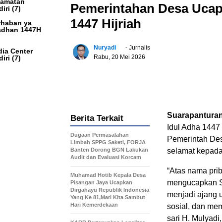
camatan
Pemerintahan Desa Ucap
iri
(7)
1447 Hijriah
haban ya
dhan 1447H
Nuryadi
- Jurnalis
ia Center
Rabu, 20 Mei 2026
iri
(7)
Suarapantura
Berita Terkait
Idul Adha 1447 
Dugaan Permasalahan
Pemerintah De
Limbah SPPG Saketi, FORJA
Banten Dorong BGN Lakukan
selamat kepada
Audit dan Evaluasi Korcam
“Atas nama prib
Muhamad Hotib Kepala Desa
mengucapkan Se
Pisangan Jaya Ucapkan
Dirgahayu Republik Indonesia
menjadi ajang 
Yang Ke 81,Mari Kita Sambut
Hari Kemerdekaan
sosial, dan mem
sari H. Mulyadi