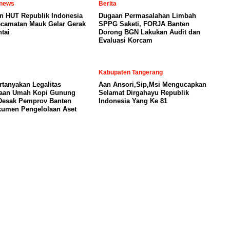
 news
Berita
n HUT Republik Indonesia
Dugaan Permasalahan Limbah
ecamatan Mauk Gelar Gerak
SPPG Saketi, FORJA Banten
tai
Dorong BGN Lakukan Audit dan
Evaluasi Korcam
Kabupaten Tangerang
tanyakan Legalitas
Aan Ansori,Sip,Msi Mengucapkan
laan Umah Kopi Gunung
Selamat Dirgahayu Republik
Desak Pemprov Banten
Indonesia Yang Ke 81
umen Pengelolaan Aset