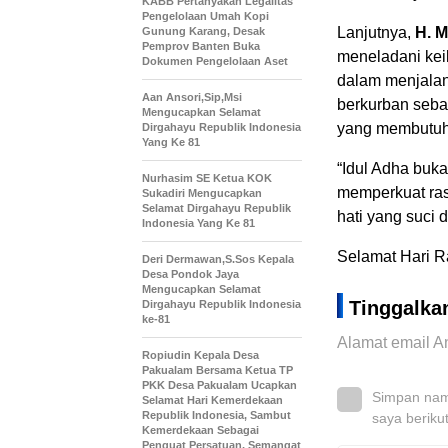
KABB Pertanyakan Legalitas
Pengelolaan Umah Kopi
Lanjutnya,
H. M
Gunung Karang, Desak
Pemprov Banten Buka
meneladani kei
Dokumen Pengelolaan Aset
dalam menjalan
Aan Ansori,Sip,Msi
berkurban sebag
Mengucapkan Selamat
yang membutuh
Dirgahayu Republik Indonesia
Yang Ke 81
“Idul Adha buk
Nurhasim SE Ketua KOK
memperkuat ras
Sukadiri Mengucapkan
Selamat Dirgahayu Republik
hati yang suci 
Indonesia Yang Ke 81
Selamat Hari Ra
Deri Dermawan,S.Sos Kepala
Desa Pondok Jaya
Mengucapkan Selamat
Tinggalka
Dirgahayu Republik Indonesia
ke-81
Alamat email An
Ropiudin Kepala Desa
Pakualam Bersama Ketua TP
PKK Desa Pakualam Ucapkan
Simpan nama
Selamat Hari Kemerdekaan
Republik Indonesia, Sambut
saya beriku
Kemerdekaan Sebagai
Penguat Persatuan, Semangat