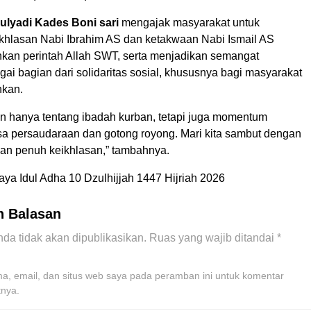
ulyadi Kades Boni sari
mengajak masyarakat untuk
khlasan Nabi Ibrahim AS dan ketakwaan Nabi Ismail AS
kan perintah Allah SWT, serta menjadikan semangat
ai bagian dari solidaritas sosial, khususnya bagi masyarakat
kan.
an hanya tentang ibadah kurban, tetapi juga momentum
a persaudaraan dan gotong royong. Mari kita sambut dengan
dan penuh keikhlasan,” tambahnya.
ya Idul Adha 10 Dzulhijjah 1447 Hijriah 2026
n Balasan
da tidak akan dipublikasikan.
Ruas yang wajib ditandai
*
, email, dan situs web saya pada peramban ini untuk komentar
tnya.