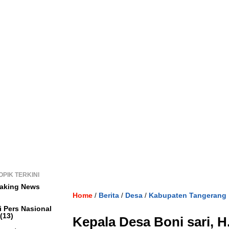
OPIK TERKINI
aking News
Home
Berita
Desa
Kabupaten Tangerang
/
/
/
i Pers Nasional
(13)
Kepala Desa Boni sari, 