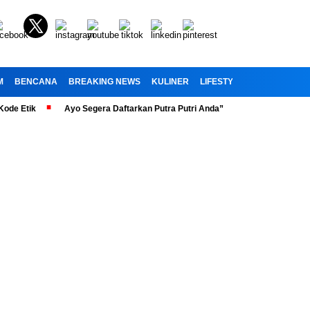
M
BENCANA
BREAKING NEWS
KULINER
LIFESTYLE
RELIGI
OL
ik
Ayo Segera Daftarkan Putra Putri Anda” Telah Dibuka Penerimaan Pe