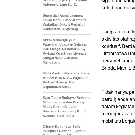
sigap dan kom
Selamat Dirgahayu Republik
Indonesia Yang Ke 81
ketertiban masy
Suara dari Aspal Jalanan:
Tekad Komunitas Otomotif
Wujudkan Sirkuit Resmi di
Kabupaten Tangerang
Langkah komitm
aktivitas olahr
SPPG Sindanglaya 2
Pagelaran Ucapkan Selamat
kondusif. Berd
Hari Sungai Nasional 2026,
Ditpolsatwa Bah
Perkuat Komitmen Menjaga
Sungai demi Generasi
personel tangg
Mendatang
Bripda Manik, B
Miliki Kantor Sekretariat Baru,
BPPKB HDS DPAC Pagelaran
Perkuat Sinergi dan
Kepedulian Sosial
Tidak hanya pe
Satu Tahun Berkarya Bersama
patroli) andal
Menginspirasi dan Berbagi,
dalam kegiatan 
Media Center Sukadiri
Rayakan Anniversary Ke – 1
menggunakan fa
Santuni Yatim Piatu
mobilitas berjal
Diiringi Dukungan Solid
Pengurus Ranting, Guntur