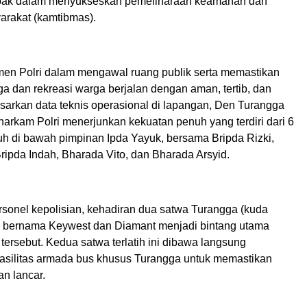
pak dalam menyukseskan pemeliharaan keamanan dan
arakat (kamtibmas).
en Polri dalam mengawal ruang publik serta memastikan
aga dan rekreasi warga berjalan dengan aman, tertib, dan
asarkan data teknis operasional di lapangan, Den Turangga
arkam Polri menerjunkan kekuatan penuh yang terdiri dari 6
uh di bawah pimpinan Ipda Yayuk, bersama Bripda Rizki,
ripda Indah, Bharada Vito, dan Bharada Arsyid.
rsonel kepolisian, kehadiran dua satwa Turangga (kuda
an bernama Keywest dan Diamant menjadi bintang utama
tersebut. Kedua satwa terlatih ini dibawa langsung
silitas armada bus khusus Turangga untuk memastikan
an lancar.