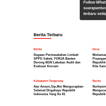
Follow Wha
suarapantur
terbaru setia
Berita Terbaru
Berita
Desa
Dugaan Permasalahan Limbah
Muhamad 
SPPG Saketi, FORJA Banten
Pisangan
Dorong BGN Lakukan Audit dan
Republik
Evaluasi Korcam
Kita Sam
Kabupaten Tangerang
Berita
Aan Ansori,Sip,Msi Mengucapkan
Nurhasim
Selamat Dirgahayu Republik
Menguca
Indonesia Yang Ke 81
Republik