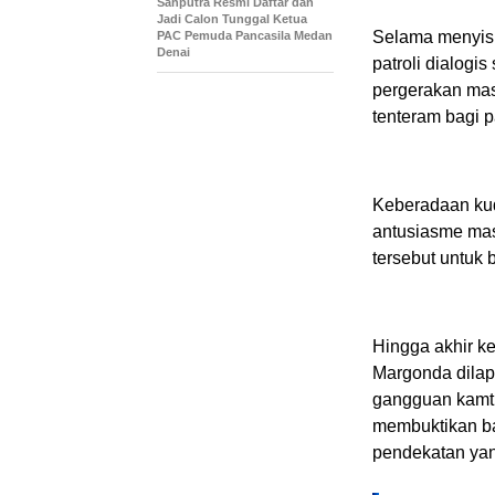
Sahputra Resmi Daftar dan
Jadi Calon Tunggal Ketua
Selama menyisi
PAC Pemuda Pancasila Medan
Denai
patroli dialogi
pergerakan mas
tenteram bagi p
Keberadaan kuda
antusiasme ma
tersebut untuk 
Hingga akhir k
Margonda dilapo
gangguan kamti
membuktikan ba
pendekatan yan