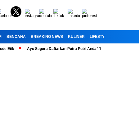
M
BENCANA
BREAKING NEWS
KULINER
LIFESTYLE
RELIGI
OL
ik
Ayo Segera Daftarkan Putra Putri Anda” Telah Dibuka Penerimaan Pes