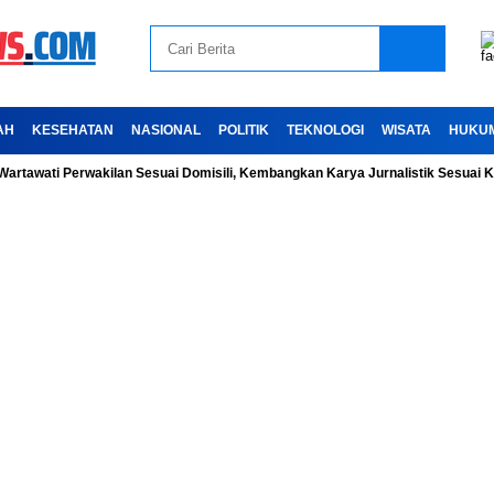
AH
KESEHATAN
NASIONAL
POLITIK
TEKNOLOGI
WISATA
HUKU
i Perwakilan Sesuai Domisili, Kembangkan Karya Jurnalistik Sesuai Kode Et