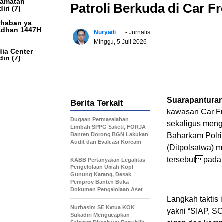
camatan
Patroli Berkuda di Car 
iri
(7)
haban ya
dhan 1447H
Nuryadi
- Jurnalis
Minggu, 5 Juli 2026
ia Center
iri
(7)
Suarapantura
Berita Terkait
kawasan Car F
Dugaan Permasalahan
sekaligus meng
Limbah SPPG Saketi, FORJA
Banten Dorong BGN Lakukan
Baharkam Polri
Audit dan Evaluasi Korcam
(Ditpolsatwa) 
tersebut pada 
KABB Pertanyakan Legalitas
Pengelolaan Umah Kopi
Gunung Karang, Desak
Pemprov Banten Buka
Dokumen Pengelolaan Aset
Langkah taktis
Nurhasim SE Ketua KOK
yakni “SIAP, SO
Sukadiri Mengucapkan