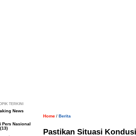
OPIK TERKINI
aking News
Home
Berita
/
i Pers Nasional
(13)
Pastikan Situasi Kondusi