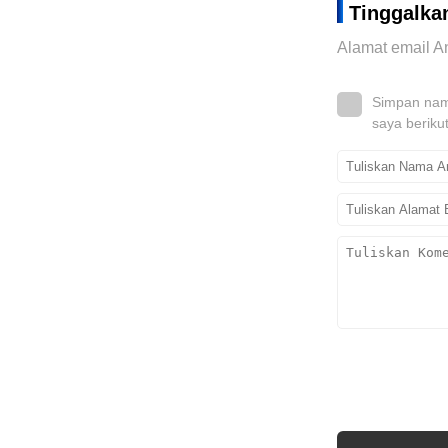
Tinggalka
Alamat email An
Simpan nama
saya beriku