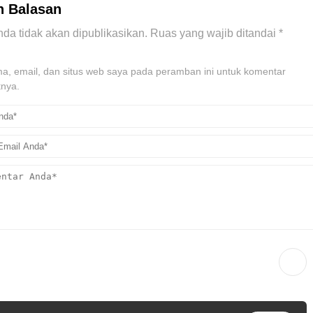
n Balasan
da tidak akan dipublikasikan.
Ruas yang wajib ditandai
*
, email, dan situs web saya pada peramban ini untuk komentar
tnya.