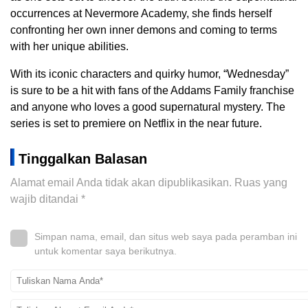
occurrences at Nevermore Academy, she finds herself
confronting her own inner demons and coming to terms
with her unique abilities.
With its iconic characters and quirky humor, “Wednesday”
is sure to be a hit with fans of the Addams Family franchise
and anyone who loves a good supernatural mystery. The
series is set to premiere on Netflix in the near future.
Tinggalkan Balasan
Alamat email Anda tidak akan dipublikasikan.
Ruas yang
wajib ditandai
*
Simpan nama, email, dan situs web saya pada peramban ini
untuk komentar saya berikutnya.