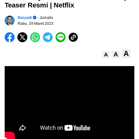
Teaser Resmi | Netflix
Nuryadi
- Jurnalis
Rabu, 29 Maret 2023
A
A
A