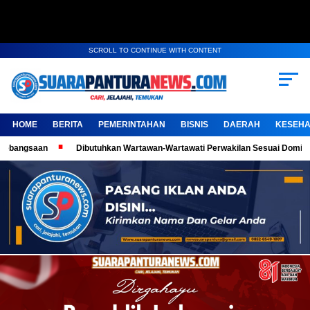
SCROLL TO CONTINUE WITH CONTENT
HOME
BERITA
PEMERINTAHAN
BISNIS
DAERAH
KESEHA
Dibutuhkan Wartawan-Wartawati Perwakilan Sesuai Domisili, Kembangkan Ka