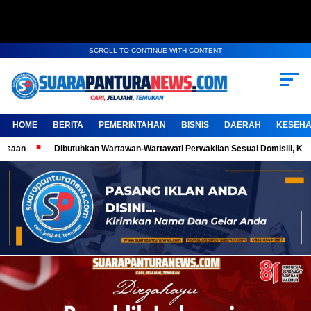
SCROLL TO CONTINUE WITH CONTENT
HOME
BERITA
PEMERINTAHAN
BISNIS
DAERAH
KESEHA
Dibutuhkan Wartawan-Wartawati Perwakilan Sesuai Domisili, Kembangkan Kary