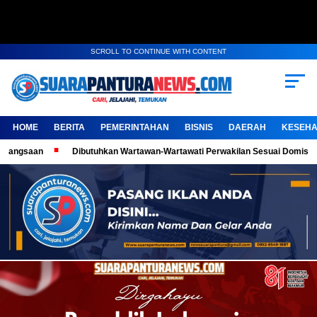
SCROLL TO CONTINUE WITH CONTENT
HOME
BERITA
PEMERINTAHAN
BISNIS
DAERAH
KESEHA
Dibutuhkan Wartawan-Wartawati Perwakilan Sesuai Domisili, Kembangkan K