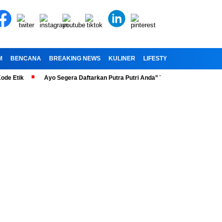
M
BENCANA
BREAKING NEWS
KULINER
LIFESTYLE
RELIGI
OL
ik
Ayo Segera Daftarkan Putra Putri Anda” Telah Dibuka Penerimaan Pe