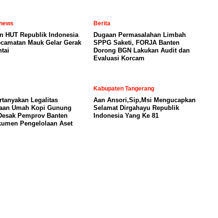
 news
Berita
n HUT Republik Indonesia
Dugaan Permasalahan Limbah
ecamatan Mauk Gelar Gerak
SPPG Saketi, FORJA Banten
tai
Dorong BGN Lakukan Audit dan
Evaluasi Korcam
Kabupaten Tangerang
tanyakan Legalitas
Aan Ansori,Sip,Msi Mengucapkan
laan Umah Kopi Gunung
Selamat Dirgahayu Republik
Desak Pemprov Banten
Indonesia Yang Ke 81
umen Pengelolaan Aset