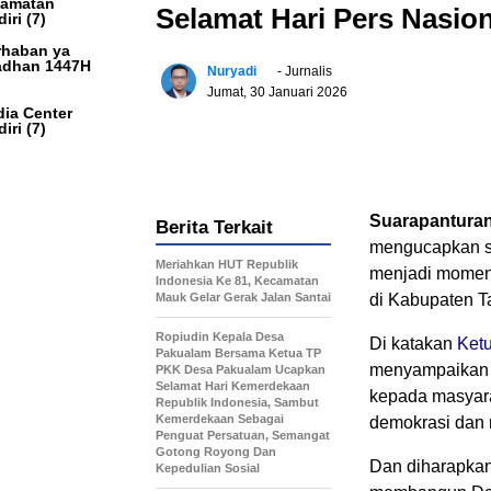
camatan
Selamat Hari Pers Nasion
iri
(7)
haban ya
dhan 1447H
Nuryadi
- Jurnalis
Jumat, 30 Januari 2026
ia Center
iri
(7)
Suarapanturan
Berita Terkait
mengucapkan se
Meriahkan HUT Republik
menjadi moment
Indonesia Ke 81, Kecamatan
Mauk Gelar Gerak Jalan Santai
di Kabupaten 
Ropiudin Kepala Desa
Di katakan
Ketu
Pakualam Bersama Ketua TP
menyampaikan a
PKK Desa Pakualam Ucapkan
Selamat Hari Kemerdekaan
kepada masyara
Republik Indonesia, Sambut
Kemerdekaan Sebagai
demokrasi dan 
Penguat Persatuan, Semangat
Gotong Royong Dan
Dan diharapkan
Kepedulian Sosial