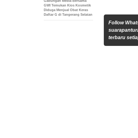
Gabungan Media Bersama
GWI Temukan Kios Kosmetik
Diduga Menjual Obat Keras
Daftar G di Tangerang Selatan
Follow Wha
suarapantur
terbaru setia