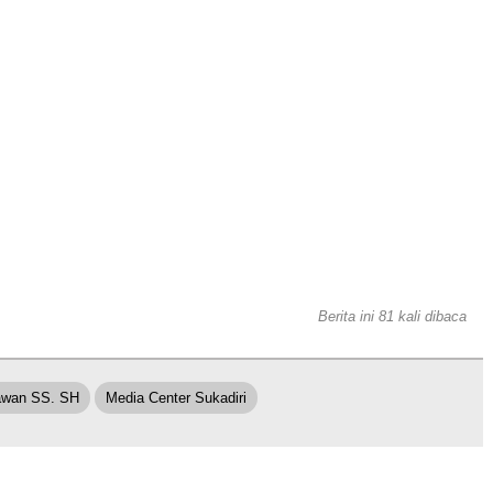
Berita ini 81 kali dibaca
iawan SS. SH
Media Center Sukadiri