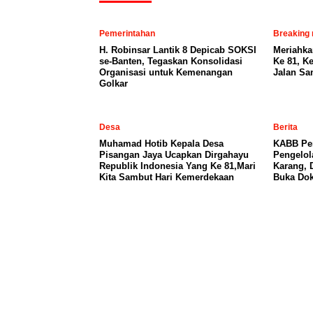
Pemerintahan
Breaking
H. Robinsar Lantik 8 Depicab SOKSI
Meriahka
se-Banten, Tegaskan Konsolidasi
Ke 81, K
Organisasi untuk Kemenangan
Jalan San
Golkar
Desa
Berita
Muhamad Hotib Kepala Desa
KABB Per
Pisangan Jaya Ucapkan Dirgahayu
Pengelo
Republik Indonesia Yang Ke 81,Mari
Karang, 
Kita Sambut Hari Kemerdekaan
Buka Dok