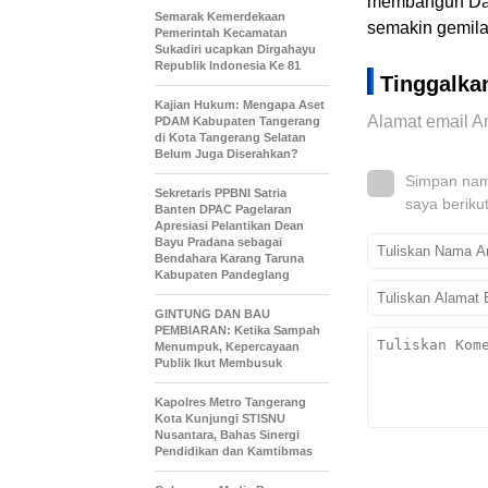
membangun Dae
Semarak Kemerdekaan
semakin gemila
Pemerintah Kecamatan
Sukadiri ucapkan Dirgahayu
Republik Indonesia Ke 81
Tinggalka
Kajian Hukum: Mengapa Aset
Alamat email An
PDAM Kabupaten Tangerang
di Kota Tangerang Selatan
Belum Juga Diserahkan?
Simpan nama
Sekretaris PPBNI Satria
saya beriku
Banten DPAC Pagelaran
Apresiasi Pelantikan Dean
Bayu Pradana sebagai
Bendahara Karang Taruna
Kabupaten Pandeglang
GINTUNG DAN BAU
PEMBIARAN: Ketika Sampah
Menumpuk, Kepercayaan
Publik Ikut Membusuk
Kapolres Metro Tangerang
Kota Kunjungi STISNU
Nusantara, Bahas Sinergi
Pendidikan dan Kamtibmas