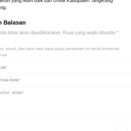
rah yang lebih baik dan Untuk Kabupaten Tangerang
ng.
n Balasan
da tidak akan dipublikasikan.
Ruas yang wajib ditandai
*
, email, dan situs web saya pada peramban ini untuk komentar
tnya.