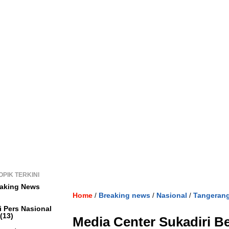
OPIK TERKINI
aking News
Home
Breaking news
Nasional
Tangeran
/
/
/
i Pers Nasional
(13)
Media Center Sukadiri B