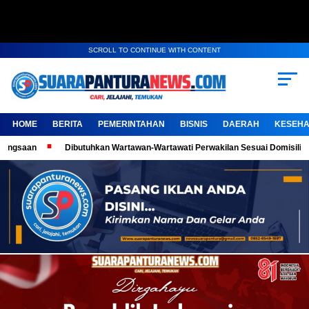
SCROLL TO CONTINUE WITH CONTENT
HOME
BERITA
PEMERINTAHAN
BISNIS
DAERAH
KESEHA
Dibutuhkan Wartawan-Wartawati Perwakilan Sesuai Domisili, Kembangkan Ka