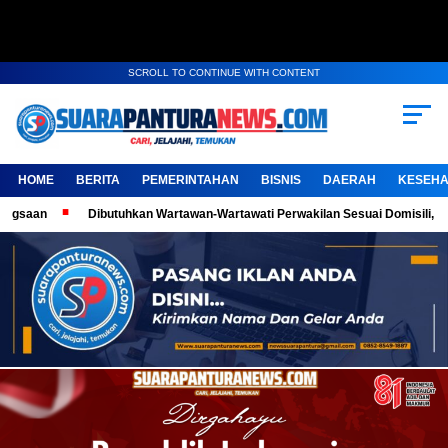
SCROLL TO CONTINUE WITH CONTENT
HOME
BERITA
PEMERINTAHAN
BISNIS
DAERAH
KESEHA
Dibutuhkan Wartawan-Wartawati Perwakilan Sesuai Domisili, Kembangkan K