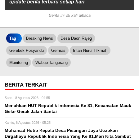
update berita terbaru setiap hari
Berita ini 25 kali dibaca
Tag :
Breaking News
Desa Daon Rajeg
Gerebek Posyandu
Germas
Intan Nurul Hikmah
Monitoring
Wabup Tangerang
BERITA TERKAIT
Sabtu, 8 Agustus 2026 - 04:55
Meriahkan HUT Republik Indonesia Ke 81, Kecamatan Mauk
Gelar Gerak Jalan Santai
Kamis, 6 Agustus 2026 - 05:25
Muhamad Hotib Kepala Desa Pisangan Jaya Ucapkan
Dirgahayu Republik Indonesia Yang Ke 81,Mari Kita Sambut