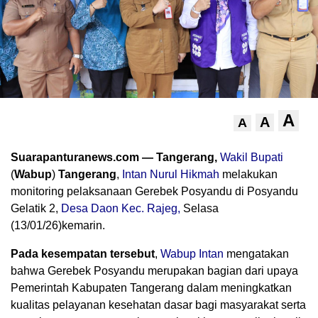
A
A
A
Suarapanturanews.com — Tangerang,
Wakil Bupati
(
Wabup
)
Tangerang
,
Intan Nurul Hikmah
melakukan
monitoring pelaksanaan Gerebek Posyandu di Posyandu
Gelatik 2,
Desa Daon Kec. Rajeg,
Selasa
(13/01/26)kemarin.
Pada kesempatan tersebut
,
Wabup Intan
mengatakan
bahwa Gerebek Posyandu merupakan bagian dari upaya
Pemerintah Kabupaten Tangerang dalam meningkatkan
kualitas pelayanan kesehatan dasar bagi masyarakat serta