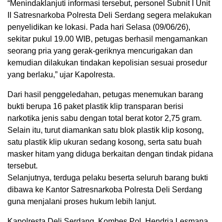
“Menindaklanjuti informasi tersebut, personel Subnit I Unit
II Satresnarkoba Polresta Deli Serdang segera melakukan
penyelidikan ke lokasi. Pada hari Selasa (09/06/26),
sekitar pukul 19.00 WIB, petugas berhasil mengamankan
seorang pria yang gerak-geriknya mencurigakan dan
kemudian dilakukan tindakan kepolisian sesuai prosedur
yang berlaku,” ujar Kapolresta.
Dari hasil penggeledahan, petugas menemukan barang
bukti berupa 16 paket plastik klip transparan berisi
narkotika jenis sabu dengan total berat kotor 2,75 gram.
Selain itu, turut diamankan satu blok plastik klip kosong,
satu plastik klip ukuran sedang kosong, serta satu buah
masker hitam yang diduga berkaitan dengan tindak pidana
tersebut.
Selanjutnya, terduga pelaku beserta seluruh barang bukti
dibawa ke Kantor Satresnarkoba Polresta Deli Serdang
guna menjalani proses hukum lebih lanjut.
Kapolresta Deli Serdang, Kombes Pol. Hendria Lesmana,