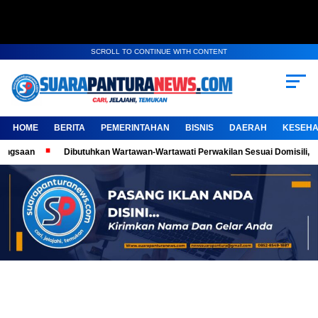
SCROLL TO CONTINUE WITH CONTENT
HOME
BERITA
PEMERINTAHAN
BISNIS
DAERAH
KESEHA
Dibutuhkan Wartawan-Wartawati Perwakilan Sesuai Domisili, Kembangkan Kar